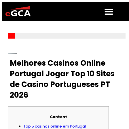
Melhores Casinos Online
Portugal Jogar Top 10 Sites
de Casino Portugueses PT
2026
Content
Top 5 casinos online em Portugal