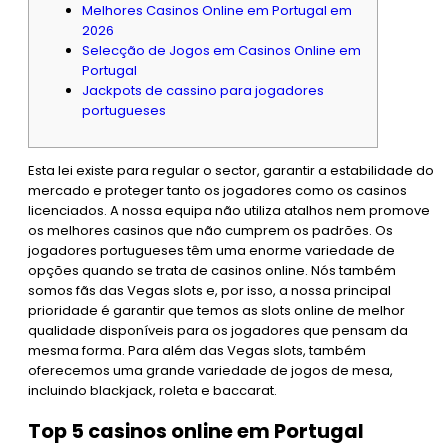
Melhores Casinos Online em Portugal em
2026
Selecção de Jogos em Casinos Online em
Portugal
Jackpots de cassino para jogadores
portugueses
Esta lei existe para regular o sector, garantir a estabilidade do
mercado e proteger tanto os jogadores como os casinos
licenciados. A nossa equipa não utiliza atalhos nem promove
os melhores casinos que não cumprem os padrões. Os
jogadores portugueses têm uma enorme variedade de
opções quando se trata de casinos online. Nós também
somos fãs das Vegas slots e, por isso, a nossa principal
prioridade é garantir que temos as slots online de melhor
qualidade disponíveis para os jogadores que pensam da
mesma forma. Para além das Vegas slots, também
oferecemos uma grande variedade de jogos de mesa,
incluindo blackjack, roleta e baccarat.
Top 5 casinos online em Portugal