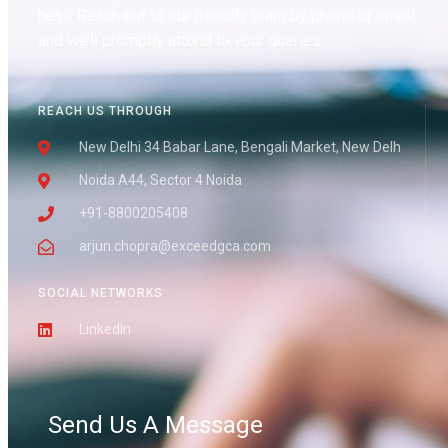
help! Reach out to our friendly team by phone or email,
and we’ll promptly attend to your queries.
REACH US THROUGH
New Delhi 34 Babar Lane, Bengali Market, New Delh
Noida A44, Sector 4 Noida
+91-8800205408
arjun.chopra@exceedgca.com
SOCIAL NETWORKS
LinkedIn
Send Us A Message