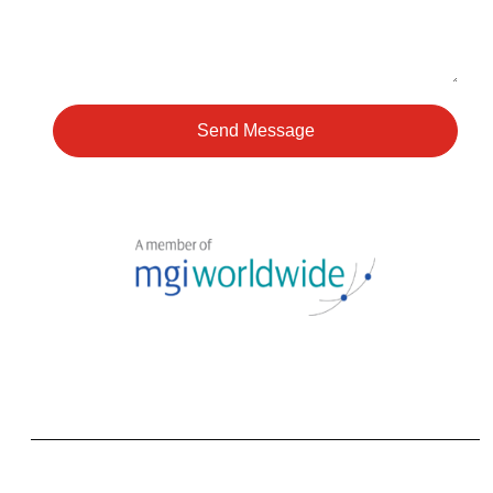
Send Message
Powered by Digital Futur. All rights reserved.