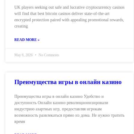
UK players seeking out safe and lucrative cryptocurrency casinos
will find that best bitcoin casinos deliver state-of-the-art
encrypted protection paired with appealing promotional rewards,
creating
READ MORE »
May 6, 2026
No Comments
Преимущества игры в онлайн казино
Преимущества игры в онлайн казино Удобство и
доступность Онлайн казино революционизировали
индустрию азартных игр, предоставляя игрокам
возможность развлекаться прямо из дома. Не нужно тратить
время