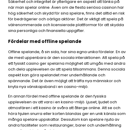
Säkerhet och integritet är ytterligare en aspekt att tänka på
när man spelar online. Även om de flesta seriösa casinon har
hög säkerhet och skydd för sina spelare, finns det alltid en risk
för bedrägerier och oärliga aktörer. Det är viktigt att spela på
välrenommerade och licensierade plattformar för att skydda
sina personliga och finansiella uppgifter.
Fördelar med offline spelande
Offline spelande, å sin sida, har sina egna unika fördelar. En av
de mest uppenbara är den sociala interaktionen. Att spela på
ett fysiskt casino ger spelarna möjlighet att umgås med andra
och dela upplevelsen av att spela tillsammans. Denna sociala
aspekt kan göra spelandet mer underhållande och
spännande. Det är även möjligt att träffa nya människor och
knyta nya vänskapsband i en casino-miljö.
En annan fördel med offline spelande är den fysiska
upplevelsen av att vara i en kasino-miljö. Ljuset, ljudet och
atmosfären i ett kasino är svåra att återge online. Att se och
höra hjulen snurra eller korten blandas ger en unik känsla som
många spelare uppskattar. Dessutom kan spelare njuta av
andra faciliteter som restauranger, barer och underhållning