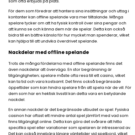
som ofta erbjuds på plats.
För dem som föredrar att hantera sina insättningar och uttag i
kontanter kan offline spelande vara mer tilltalande. Många
spelare tycker om att ha fysisk kontroll över sina pengar och
att kunna se och känna dem när de spelar. Detta kan också
bidra till en bättre känsla för hur mycket man spenderar, vilket
kan hjälpa till att undvika överdrivet spelande.
Nackdelar med offline spelande
Trots de många fördelarna med offline spelande finns det
även nackdelar att överväga. En stor begränsning är
tillgängligheten; spelare måste ofta resa till ett casino, vilket
kan ta tid och vara kostsamt. Det finns också begränsade
öppettider som kan hindra spelare från att spela när de vill. För
dem som har en hektisk livsstil kan detta vara en betydande
nackdel.
En annan nackdel är det begränsade utbudet av spel. Fysiska
casinon har oftast ett mindre antal spel jämfört med vad som
finns tillgängligt online. Detta kan göra det svårare att hitta
specifika spel eller variationer som spelaren är intresserad av.
Det kan också innebära längre väntetider vid spelbord, vilket