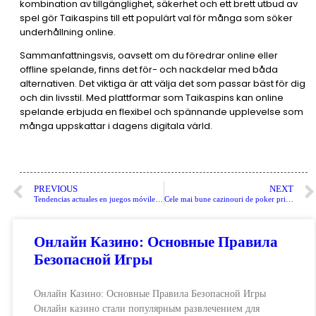
kombination av tillgänglighet, säkerhet och ett brett utbud av
spel gör Taikaspins till ett populärt val för många som söker
underhållning online.
Sammanfattningsvis, oavsett om du föredrar online eller
offline spelande, finns det för- och nackdelar med båda
alternativen. Det viktiga är att välja det som passar bäst för dig
och din livsstil. Med plattformar som Taikaspins kan online
spelande erbjuda en flexibel och spännande upplevelse som
många uppskattar i dagens digitala värld.
PREVIOUS
NEXT
Tendencias actuales en juegos móviles en casinos digitales
Cele mai bune cazinouri de poker printre România 2026 Dans wild games pentru bani reali nv casino online pravilicesc și câștigă
Онлайн Казино: Основные Правила
Безопасной Игры
Онлайн Казино: Основные Правила Безопасной Игры
Онлайн казино стали популярным развлечением для