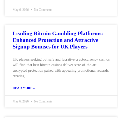
May 6, 2026
No Comments
Leading Bitcoin Gambling Platforms:
Enhanced Protection and Attractive
Signup Bonuses for UK Players
UK players seeking out safe and lucrative cryptocurrency casinos
will find that best bitcoin casinos deliver state-of-the-art
encrypted protection paired with appealing promotional rewards,
creating
READ MORE »
May 6, 2026
No Comments