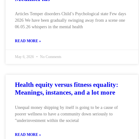
Articles Temper disorders Child’s Psychological state Few days
2026 We have been gradually swinging away from a scene one
06.05.26 whispers in the mental health
READ MORE »
May 6, 2026
No Comments
Health equity versus fitness equality:
Meanings, instances, and a lot more
Unequal money shipping by itself is going to be a cause of
poorer wellness to have a community down seriously to
“underinvestment within the societal
READ MORE »