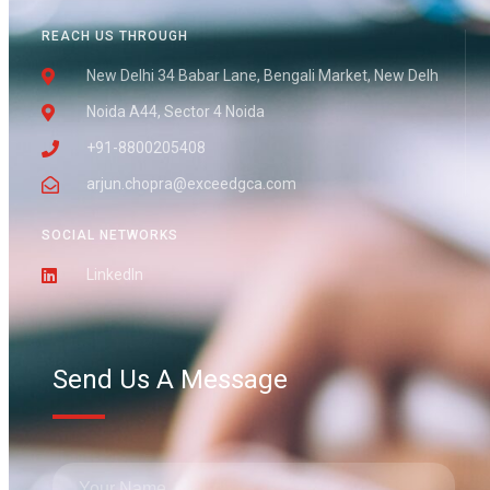
REACH US THROUGH
New Delhi 34 Babar Lane, Bengali Market, New Delh
Noida A44, Sector 4 Noida
+91-8800205408
arjun.chopra@exceedgca.com
SOCIAL NETWORKS
LinkedIn
Send Us A Message