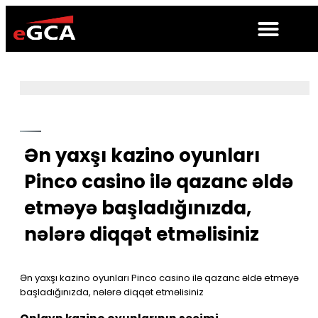
Ən yaxşı kazino oyunları
Pinco casino ilə qazanc əldə
etməyə başladığınızda,
nələrə diqqət etməlisiniz
Ən yaxşı kazino oyunları Pinco casino ilə qazanc əldə etməyə
başladığınızda, nələrə diqqət etməlisiniz