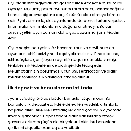
Oyunların strategiyaları da qazanc əldə etməkdə mühüm rol
oynayır. Məsələn, poker oyununda əlinizi necə oynayacağınızı
bilmək, digər oyunçulara qarşı üstünlük əldə etməyə kömək
edir. Eyni zamanda, slot oyunlarında da bonus turları və pulsuz
fırlanmalar kimi imkanların olduğunu unutmayın. Bu cür
xüsusiyyətlər oyun zamanı daha çox qazanma şansı təqdim
edir.
Oyun seçimində yalnız öz bəyənmələrinizə deyil, həm də
oyunların təhlükəsizliyinə diqqət yetirməlisiniz. Pinco kazino,
istifadəçilərə geniş oyun seçimləri təqdim etməklə yanaşı,
təhlükəsizlik tədbirlərini də ciddi şəkildə tətbiq edir.
Məlumatlarınızın qorunması üçün SSL sertifikatları və digər
müasir təhlükəsizlik vasitələri istifadə olunur.
İlk depozit və bonuslardan istifadə
, yeni istifadəçilərə cazibədar bonuslar təqdim edir. Bu
bonuslar, ilk depozit etdikdə əldə edilən yüzdəlik artımlarla
başlaya bilər. Beləliklə, istifadəçilər daha çox oyun oynamaq
imkanı qazanırlar. Depozit bonuslarından istifadə etmək,
şansınızı artırmaq üçün əla bir yoldur. Lakin, bu bonusların
şərtlərini diqqətlə oxumaq da vacibdir.