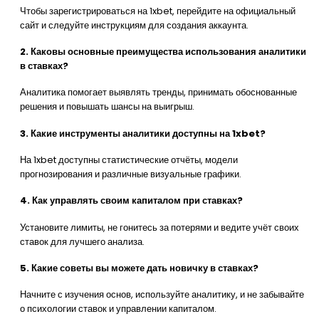
Чтобы зарегистрироваться на 1xbet, перейдите на официальный
сайт и следуйте инструкциям для создания аккаунта.
2. Каковы основные преимущества использования аналитики
в ставках?
Аналитика помогает выявлять тренды, принимать обоснованные
решения и повышать шансы на выигрыш.
3. Какие инструменты аналитики доступны на 1xbet?
На 1xbet доступны статистические отчёты, модели
прогнозирования и различные визуальные графики.
4. Как управлять своим капиталом при ставках?
Установите лимиты, не гонитесь за потерями и ведите учёт своих
ставок для лучшего анализа.
5. Какие советы вы можете дать новичку в ставках?
Начните с изучения основ, используйте аналитику, и не забывайте
о психологии ставок и управлении капиталом.