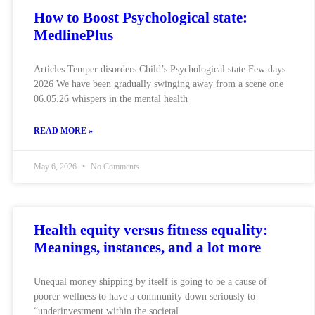
How to Boost Psychological state:
MedlinePlus
Articles Temper disorders Child’s Psychological state Few days
2026 We have been gradually swinging away from a scene one
06.05.26 whispers in the mental health
READ MORE »
May 6, 2026
No Comments
Health equity versus fitness equality:
Meanings, instances, and a lot more
Unequal money shipping by itself is going to be a cause of
poorer wellness to have a community down seriously to
“underinvestment within the societal