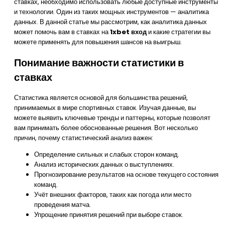
ставках, необходимо использовать любые доступные инструменты
и технологии. Один из таких мощных инструментов — аналитика
данных. В данной статье мы рассмотрим, как аналитика данных
может помочь вам в ставках на
1xbet вход
и какие стратегии вы
можете применять для повышения шансов на выигрыш.
Понимание важности статистики в
ставках
Статистика является основой для большинства решений,
принимаемых в мире спортивных ставок. Изучая данные, вы
можете выявить ключевые тренды и паттерны, которые позволят
вам принимать более обоснованные решения. Вот несколько
причин, почему статистический анализ важен:
Определение сильных и слабых сторон команд.
Анализ исторических данных о выступлениях.
Прогнозирование результатов на основе текущего состояния
команд.
Учёт внешних факторов, таких как погода или место
проведения матча.
Упрощение принятия решений при выборе ставок.