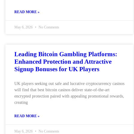
READ MORE »
May 6, 2026
No Comments
Leading Bitcoin Gambling Platforms:
Enhanced Protection and Attractive
Signup Bonuses for UK Players
UK players seeking out safe and lucrative cryptocurrency casinos
will find that best bitcoin casinos deliver state-of-the-art
encrypted protection paired with appealing promotional rewards,
creating
READ MORE »
May 6, 2026
No Comments