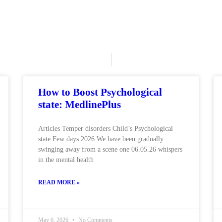
How to Boost Psychological
state: MedlinePlus
Articles Temper disorders Child’s Psychological
state Few days 2026 We have been gradually
swinging away from a scene one 06.05.26 whispers
in the mental health
READ MORE »
May 6, 2026
No Comments