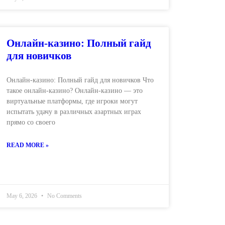
Онлайн-казино: Полный гайд
для новичков
Онлайн-казино: Полный гайд для новичков Что
такое онлайн-казино? Онлайн-казино — это
виртуальные платформы, где игроки могут
испытать удачу в различных азартных играх
прямо со своего
READ MORE »
May 6, 2026
No Comments