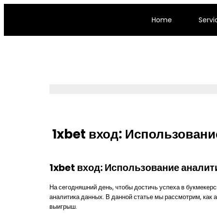
Home
Servi
1xbet вход: Использовани
1xbet вход: Использование аналит
На сегодняшний день, чтобы достичь успеха в букмекер
аналитика данных. В данной статье мы рассмотрим, как 
выигрыш.