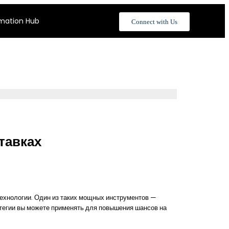
rmation Hub
Connect with Us
тавках
технологии. Один из таких мощных инструментов —
атегии вы можете применять для повышения шансов на