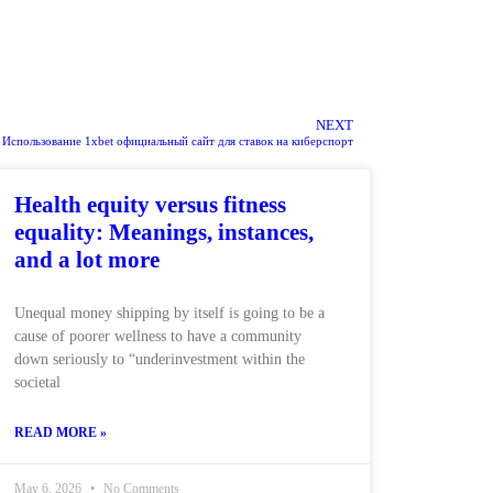
NEXT
Использование 1xbet официальный сайт для ставок на киберспорт
Health equity versus fitness
equality: Meanings, instances,
and a lot more
Unequal money shipping by itself is going to be a
cause of poorer wellness to have a community
down seriously to “underinvestment within the
societal
READ MORE »
May 6, 2026
No Comments