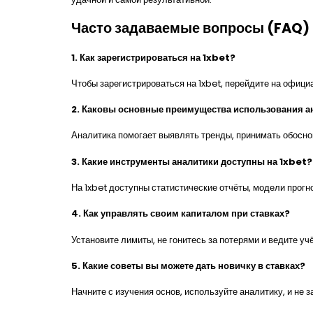
Часто задаваемые вопросы (FAQ)
1. Как зарегистрироваться на 1xbet?
Чтобы зарегистрироваться на 1xbet, перейдите на офици
2. Каковы основные преимущества использования ан
Аналитика помогает выявлять тренды, принимать обосн
3. Какие инструменты аналитики доступны на 1xbet?
На 1xbet доступны статистические отчёты, модели прогн
4. Как управлять своим капиталом при ставках?
Установите лимиты, не гонитесь за потерями и ведите уч
5. Какие советы вы можете дать новичку в ставках?
Начните с изучения основ, используйте аналитику, и не 