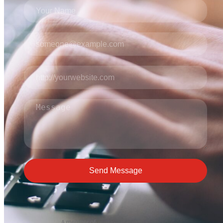
Send Message