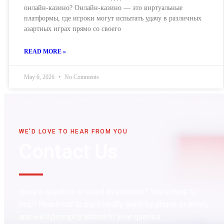
онлайн-казино? Онлайн-казино — это виртуальные
платформы, где игроки могут испытать удачу в различных
азартных играх прямо со своего
READ MORE »
May 6, 2026
No Comments
WE'D LOVE TO HEAR FROM YOU
Contact Us
Have a question or need assistance? We’re here to
help! Reach out to our friendly team by phone or email,
and we’ll promptly attend to your queries.