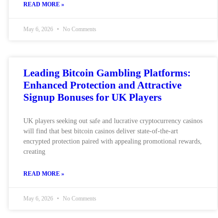
READ MORE »
May 6, 2026
No Comments
Leading Bitcoin Gambling Platforms:
Enhanced Protection and Attractive
Signup Bonuses for UK Players
UK players seeking out safe and lucrative cryptocurrency casinos
will find that best bitcoin casinos deliver state-of-the-art
encrypted protection paired with appealing promotional rewards,
creating
READ MORE »
May 6, 2026
No Comments