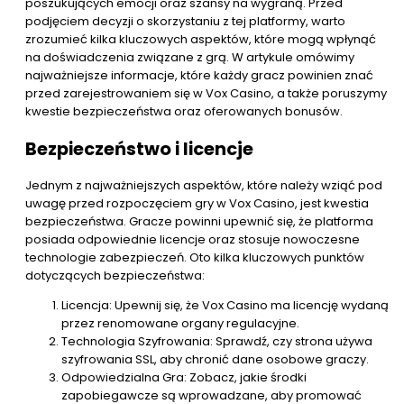
poszukujących emocji oraz szansy na wygraną. Przed
podjęciem decyzji o skorzystaniu z tej platformy, warto
zrozumieć kilka kluczowych aspektów, które mogą wpłynąć
na doświadczenia związane z grą. W artykule omówimy
najważniejsze informacje, które każdy gracz powinien znać
przed zarejestrowaniem się w Vox Casino, a także poruszymy
kwestie bezpieczeństwa oraz oferowanych bonusów.
Bezpieczeństwo i licencje
Jednym z najważniejszych aspektów, które należy wziąć pod
uwagę przed rozpoczęciem gry w Vox Casino, jest kwestia
bezpieczeństwa. Gracze powinni upewnić się, że platforma
posiada odpowiednie licencje oraz stosuje nowoczesne
technologie zabezpieczeń. Oto kilka kluczowych punktów
dotyczących bezpieczeństwa:
Licencja: Upewnij się, że Vox Casino ma licencję wydaną
przez renomowane organy regulacyjne.
Technologia Szyfrowania: Sprawdź, czy strona używa
szyfrowania SSL, aby chronić dane osobowe graczy.
Odpowiedzialna Gra: Zobacz, jakie środki
zapobiegawcze są wprowadzane, aby promować