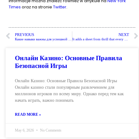
Informacje można znaleźć również w artykule na
New York
Times
oraz na stronie
Twitter
.
PREVIOUS
NEXT
Какие навыки важны для успешной игры в пинко казино?
It adds a sheet from thrill that every casinos merely do not provide
Онлайн Казино: Основные Правила
Безопасной Игры
Онлайн Казино: Основные Правила Безопасной Игры
Онлайн казино стали популярным развлечением для
миллионов игроков по всему миру. Однако перед тем как
начать играть, важно понимать
READ MORE »
May 6, 2026
No Comments