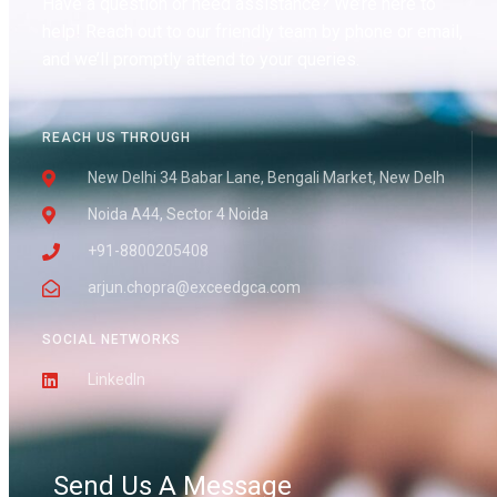
Have a question or need assistance? We’re here to
help! Reach out to our friendly team by phone or email,
and we’ll promptly attend to your queries.
REACH US THROUGH
New Delhi 34 Babar Lane, Bengali Market, New Delh
Noida A44, Sector 4 Noida
+91-8800205408
arjun.chopra@exceedgca.com
SOCIAL NETWORKS
LinkedIn
Send Us A Message