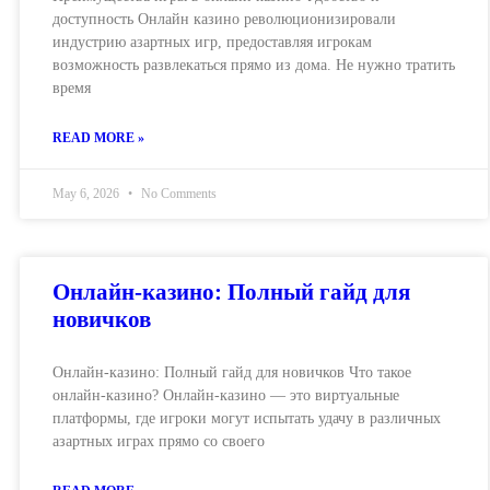
доступность Онлайн казино революционизировали
индустрию азартных игр, предоставляя игрокам
возможность развлекаться прямо из дома. Не нужно тратить
время
READ MORE »
May 6, 2026
No Comments
Онлайн-казино: Полный гайд для
новичков
Онлайн-казино: Полный гайд для новичков Что такое
онлайн-казино? Онлайн-казино — это виртуальные
платформы, где игроки могут испытать удачу в различных
азартных играх прямо со своего