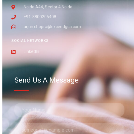
Noida A44, Sector 4 Noida
+91-8800205408
arjun.chopra@exceedgca.com
SOCIAL NETWORKS
LinkedIn
Send Us A Message