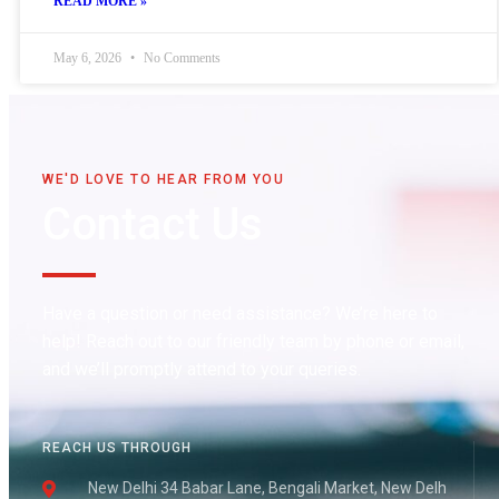
READ MORE »
May 6, 2026
No Comments
WE'D LOVE TO HEAR FROM YOU
Contact Us
Have a question or need assistance? We’re here to
help! Reach out to our friendly team by phone or email,
and we’ll promptly attend to your queries.
REACH US THROUGH
New Delhi 34 Babar Lane, Bengali Market, New Delh