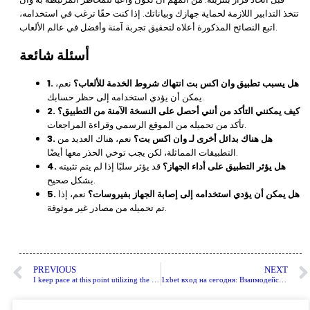
تتخذ التدابير اللازمة لحماية جهازك وبياناتك. إذا كنت حقًا ترغب في استخدامه،
اتبع النصائح المذكورة أعلاه لتحقيق تجربة آمنة وأفضل في عالم الألعاب.
أسئلة شائعة
1. هل يسبب تطبيق وان اكس بت انتهاك شروط الخدمة للألعاب؟
نعم،
يمكن أن يؤدي استخدامه إلى حظر حسابك.
2. كيف يمكنني التأكد من أنني أحصل على النسخة الآمنة من التطبيق؟
تأكد من تحميله من الموقع الرسمي وقراءة المراجعات.
3. هل هناك بدائل أخرى لـ وان اكس بت؟
نعم، هناك العديد من
التطبيقات المماثلة، لكن يجب توخي الحذر معها أيضًا.
4. هل يؤثر التطبيق على أداء الجهاز؟
قد يؤثر سلبًا إذا لم يتم تثبيته
بشكل صحيح.
5. هل يمكن أن يؤدي استخدامه إلى إصابة الجهاز بفيروسات؟
نعم، إذا
تم تحميله من مصادر غير موثوقة.
PREVIOUS
NEXT
I keep pace at this point utilizing the significant ports designers in addition to their releases
1xbet вход на сегодня: Взаимодействие с беттинг-форумами и сообществами