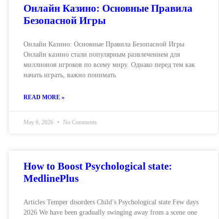
Онлайн Казино: Основные Правила
Безопасной Игры
Онлайн Казино: Основные Правила Безопасной Игры
Онлайн казино стали популярным развлечением для
миллионов игроков по всему миру. Однако перед тем как
начать играть, важно понимать
READ MORE »
May 6, 2026
No Comments
How to Boost Psychological state:
MedlinePlus
Articles Temper disorders Child’s Psychological state Few days
2026 We have been gradually swinging away from a scene one