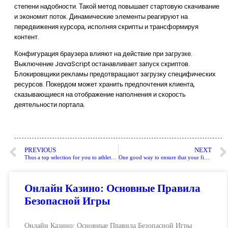
степени надобности. Такой метод повышает стартовую скачивание
и экономит поток. Динамические элементы реагируют на
передвижения курсора, исполняя скрипты и трансформируя
контент.
Конфигурация браузера влияют на действие при загрузке.
Выключение JavaScript останавливает запуск скриптов.
Блокировщики рекламы предотвращают загрузку специфических
ресурсов. Покердом может хранить предпочтения клиента,
сказывающиеся на отображение наполнения и скорость
деятельности портала.
PREVIOUS
NEXT
Thus a top selection for you to athlete be totally not the right for anyone otherwise
One good way to ensure that your finances lasts stretched is always to choose an educated real money harbors
Онлайн Казино: Основные Правила
Безопасной Игры
Онлайн Казино: Основные Правила Безопасной Игры