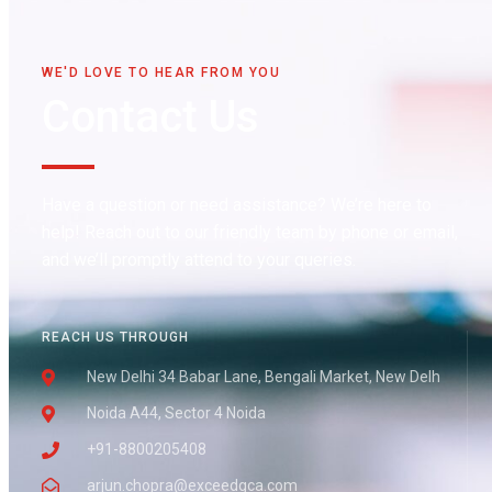
WE'D LOVE TO HEAR FROM YOU
Contact Us
Have a question or need assistance? We’re here to
help! Reach out to our friendly team by phone or email,
and we’ll promptly attend to your queries.
REACH US THROUGH
New Delhi 34 Babar Lane, Bengali Market, New Delh
Noida A44, Sector 4 Noida
+91-8800205408
arjun.chopra@exceedgca.com