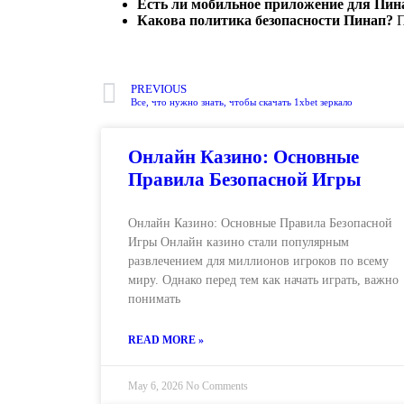
Есть ли мобильное приложение для Пин
Какова политика безопасности Пинап?
П
PREVIOUS
Все, что нужно знать, чтобы скачать 1xbet зеркало
Онлайн Казино: Основные
Правила Безопасной Игры
Онлайн Казино: Основные Правила Безопасной
Игры Онлайн казино стали популярным
развлечением для миллионов игроков по всему
миру. Однако перед тем как начать играть, важно
понимать
READ MORE »
May 6, 2026
No Comments