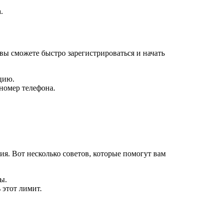
.
вы сможете быстро зарегистрироваться и начать
цию.
номер телефона.
ия. Вот несколько советов, которые помогут вам
ы.
 этот лимит.