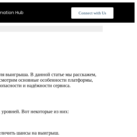
rmation Hub
Connect with Us
ля выигрыша. В данной статье мы расскажем,
ассмотрим основные особенности платформы,
зопасности и надёжности сервиса.
 уровней. Вот некоторые из них:
величить шансы на выигрыш.