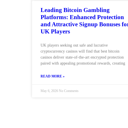
Leading Bitcoin Gambling
Platforms: Enhanced Protection
and Attractive Signup Bonuses fo
UK Players
UK players seeking out safe and lucrative
cryptocurrency casinos will find that best bitcoin
casinos deliver state-of-the-art encrypted protection
paired with appealing promotional rewards, creating
READ MORE »
May 6, 2026
No Comments