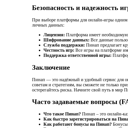
Безопасность и надежность и
При выборе платформы для онлайн-игры одним и
личных данных:
Лицензия:
Платформа имеет необходимую л
Шифрование данных:
Все данные пользо
Служба поддержки:
Пинап предлагает кр
Честность игр:
Все игры на платформе име
Поддержка ответственной игры:
Платфор
Заключение
Пинап — это надёжный и удобный сервис для о
советам и стратегиям, вы сможете не только пр
остерегайтесь риска. Начните свой путь в мир
Часто задаваемые вопросы (F
Что такое Пинап?
Пинап – это онлайн-ка
Как быстро зарегистрироваться на Пин
Как работают бонусы на Пинап?
Бонусы 