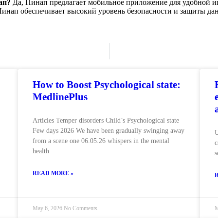
ап?
Да, Пинап предлагает мобильное приложение для удобной и
инап обеспечивает высокий уровень безопасности и защиты дан
How to Boost Psychological state:
MedlinePlus
Articles Temper disorders Child’s Psychological state
Few days 2026 We have been gradually swinging away
U
from a scene one 06.05.26 whispers in the mental
c
health
s
READ MORE »
May 6, 2026
No Comments
M