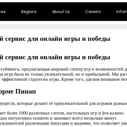
ces
Regions
About Us
Careers
Info
й сервис для онлайн игры и победы
й сервис для онлайн игры и победы
гейминга, предлагающая широкий спектр игр и возможностей д
аша игра была не только увлекательной, но и прибыльной. Мы р
по эффективной стратегии игры. Кроме того, уделим внимание бе
орме Пинап
уществ, которые делают её привлекательной для игроков разных
т более 1000 различных слотов, настольных игр и live-казино.
ии интуитивно понятен и занимает всего несколько минут.
льзователей различными бонусами и акциями, что позволяет у