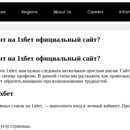
ces
Regions
About Us
Careers
Info
нт на 1хбет официальный сайт?
нт на 1хбет официальный сайт?
йте 1хбет, вам нужно следовать нескольким простым шагам. Сай
 своему профилю. В данной статье мы расскажем, как правильно 
ет обратить внимание при возникновении трудностей.
хбет
вных ставок на 1хбет, — выполнить вход в личный кабинет. Про
 углу страницы.