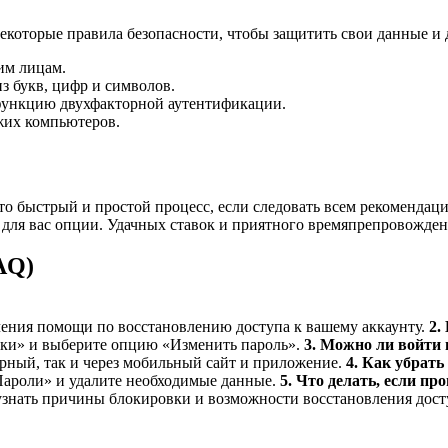
некоторые правила безопасности, чтобы защитить свои данные и
им лицам.
з букв, цифр и символов.
 функцию двухфакторной аутентификации.
жих компьютеров.
то быстрый и простой процесс, если следовать всем рекомендац
для вас опции. Удачных ставок и приятного времяпрепровожден
AQ)
чения помощи по восстановлению доступа к вашему аккаунту.
2.
ойки» и выберите опцию «Изменить пароль».
3. Можно ли войти 
ерный, так и через мобильный сайт и приложение.
4. Как убрать
«Пароли» и удалите необходимые данные.
5. Что делать, если п
узнать причины блокировки и возможности восстановления дост