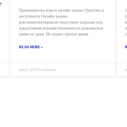
r
Преимущества игры в онлайн казино Удобство и
О
доступность Онлайн казино
т
революционизировали индустрию азартных игр,
в
предоставляя игрокам возможность развлекаться
и
прямо из дома. Не нужно тратить время
с
READ MORE »
May 6, 2026
No Comments
M