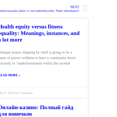
NEXT
latformasında risklər və real məhdudiyyətlər: Nələri bilməlisiniz?
Health equity versus fitness
equality: Meanings, instances, and
a lot more
nequal money shipping by itself is going to be a
ause of poorer wellness to have a community down
eriously to “underinvestment within the societal
READ MORE »
ay 6, 2026
No Comments
Онлайн-казино: Полный гайд
для новичков