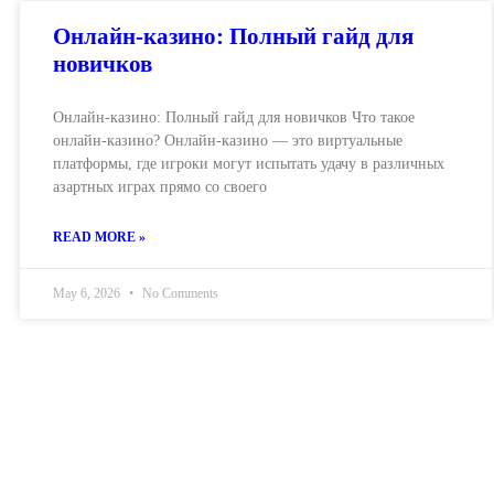
Онлайн-казино: Полный гайд для
новичков
Онлайн-казино: Полный гайд для новичков Что такое
онлайн-казино? Онлайн-казино — это виртуальные
платформы, где игроки могут испытать удачу в различных
азартных играх прямо со своего
READ MORE »
May 6, 2026
No Comments