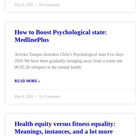
May 6, 2026
No Comments
How to Boost Psychological state:
MedlinePlus
Articles Temper disorders Child’s Psychological state Few days
2026 We have been gradually swinging away from a scene one
06.05.26 whispers in the mental health
READ MORE »
May 6, 2026
No Comments
Health equity versus fitness equality:
Meanings, instances, and a lot more