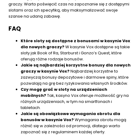
graczy. Warto poświęcić czas na zapoznanie się z dostępymi
slotami oraz ich specyfiką, aby maksymalizować swoje
szanse na udaną zabawę.
FAQ
Które sloty są dostępne z bonusami w kasynie Vox
dla nowych graczy?
W kasynie Vox dostępne są takie
sloty jak Book of Ra, Starburst i Gonzo’s Quest, które
oferują różne rodzaje bonusów.
Jakie są najbardziej korzystne bonusy dla nowych
graczy w kasynie Vox?
Najbardziej korzystne to
zazwyczaj bonusy depozytowe i darmowe spiny, które
pozwalają na grę bez ryzykowania własnych środków.
Czy mogę grać w sloty na urządzeniach
mobilnych?
Tak, kasyno Vox oferuje możliwość gry na
różnych urządzeniach, w tym na smartfonach i
tabletach.
Jakie są obowiązkowe wymagania obrotu dla
bonusów w kasynie Vox?
Wymagania obrotu mogą
różnić się w zależności od promocji, dlatego warto
zapoznać się z regulaminem każdej oferty.