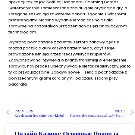
aplikacji, takich jak iSoftBet, Habanero i Booming Games.
Systematycznie zamieszczane znajdują się oryginalne gry, a
kategorie zezwalają zawężenie doboru zgodnie z własnymi
preferencjami. Mobilna wydanie lemon casino działa
sprawnie na pozostałych urządzeniach dzięki innowacyjnym
technologiom.
Wybraną pochodzące z zalet tej sektora zabawy będzie
można poczucia aury kasyna naziemnego, gdyż sesje
prowadzone istnieją przez rzeczywistych krupierów.
Zaawansowana inżynieria w branży transmisji w energicznie
sprawiła, hdy proces uciechy wydaje się tak realistyczny, jak to
tylko przypuszczalne. Zabawy sowie – sekcja pochodzące z
powszechnymi grami karcianymi, od czasu szachy przy
bakarata.
PREVIOUS
NEXT
Kde dostanu free spiny bez vkladu? Tipy na optimalizaci zisků
Исследуйте официальный сайт Pin Up для загрузки приложения на iOS и Android
Онлайн Казино: Основные Правила