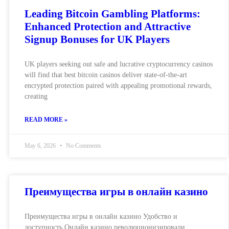
Leading Bitcoin Gambling Platforms:
Enhanced Protection and Attractive
Signup Bonuses for UK Players
UK players seeking out safe and lucrative cryptocurrency casinos
will find that best bitcoin casinos deliver state-of-the-art
encrypted protection paired with appealing promotional rewards,
creating
READ MORE »
May 6, 2026
No Comments
Преимущества игры в онлайн казино
Преимущества игры в онлайн казино Удобство и
доступность Онлайн казино революционизировали