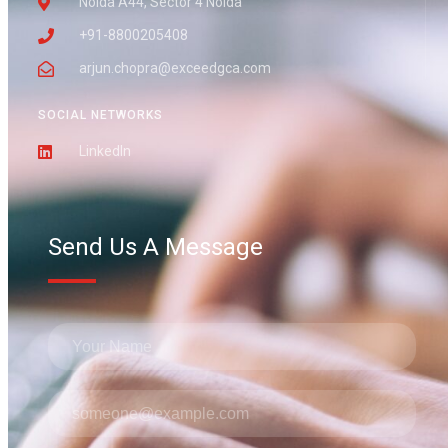
Noida A44, Sector 4 Noida
+91-8800205408
arjun.chopra@exceedgca.com
SOCIAL NETWORKS
LinkedIn
Send Us A Message