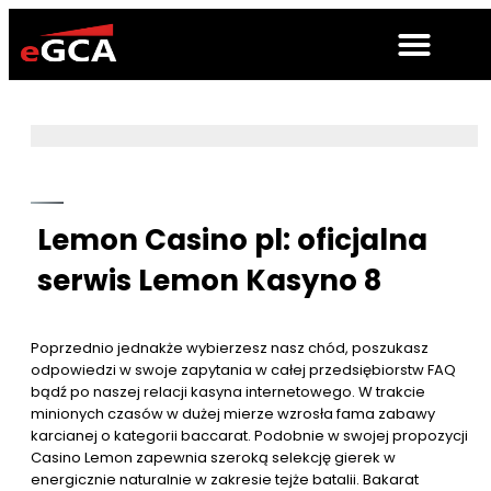
Lemon Casino pl: oficjalna
serwis Lemon Kasyno 8
Poprzednio jednakże wybierzesz nasz chód, poszukasz
odpowiedzi w swoje zapytania w całej przedsiębiorstw FAQ
bądź po naszej relacji kasyna internetowego. W trakcie
minionych czasów w dużej mierze wzrosła fama zabawy
karcianej o kategorii baccarat. Podobnie w swojej propozycji
Casino Lemon zapewnia szeroką selekcję gierek w
energicznie naturalnie w zakresie tejże batalii. Bakarat