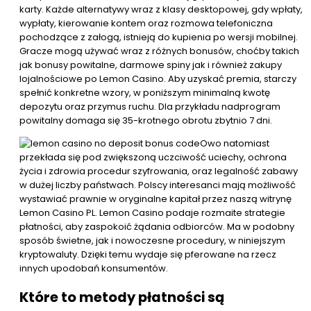
karty. Każde alternatywy wraz z klasy desktopowej, gdy wpłaty,
wypłaty, kierowanie kontem oraz rozmowa telefoniczna
pochodzące z załogą, istnieją do kupienia po wersji mobilnej.
Gracze mogą używać wraz z różnych bonusów, choćby takich
jak bonusy powitalne, darmowe spiny jak i również zakupy
lojalnościowe po Lemon Casino. Aby uzyskać premia, starczy
spełnić konkretne wzory, w poniższym minimalną kwotę
depozytu oraz przymus ruchu. Dla przykładu nadprogram
powitalny domaga się 35-krotnego obrotu zbytnio 7 dni.
Owo natomiast
przekłada się pod zwiększoną uczciwość uciechy, ochrona
życia i zdrowia procedur szyfrowania, oraz legalność zabawy
w dużej liczby państwach. Polscy interesanci mają możliwość
wystawiać prawnie w oryginalne kapitał przez naszą witrynę
Lemon Casino PL. Lemon Casino podaje rozmaite strategie
płatności, aby zaspokoić żądania odbiorców. Ma w podobny
sposób świetne, jak i nowoczesne procedury, w niniejszym
kryptowaluty. Dzięki temu wydaje się pferowane na rzecz
innych upodobań konsumentów.
Które to metody płatności są