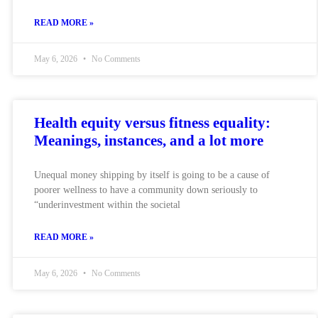
READ MORE »
May 6, 2026
No Comments
Health equity versus fitness equality:
Meanings, instances, and a lot more
Unequal money shipping by itself is going to be a cause of
poorer wellness to have a community down seriously to
“underinvestment within the societal
READ MORE »
May 6, 2026
No Comments