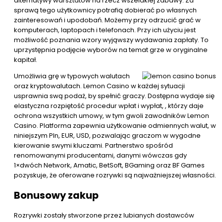
alternatywy warsztatów na rzecz wszelakiej zabawy. Za
sprawą tego użytkownicy potrafią dobierać po własnych
zainteresowań i upodobań. Możemy przy odrzucić grać w
komputerach, laptopach i telefonach. Przy ich użyciu jest
możliwość poznania wzory wyjąwszy wydawania zapłaty. To
uprzystępnia podjęcie wyborów na temat grze w oryginalne
kapitał.
Umożliwia grę w typowych walutach
oraz kryptowalutach. Lemon Casino w każdej sytuacji
usprawnia swą podaż, by spełnić graczy. Dostępna wydaje się
elastyczna rozpiętość procedur wpłat i wypłat, , którzy daje
ochrona wszystkich umowy, w tym gwoli zawodników Lemon
Casino. Platforma zapewnia użytkowanie odmiennych walut, w
niniejszym Pln, EUR, USD, pozwalając graczom w wygodne
kierowanie swymi kluczami. Partnerstwo spośród
renomowanymi producentami, danymi wówczas gdy
1×dwóch Network, Amatic, BetSoft, BGaming oraz BF Games
pozyskuje, że oferowane rozrywki są najważniejszej własności.
Bonusowy zakup
Rozrywki zostały stworzone przez lubianych dostawców