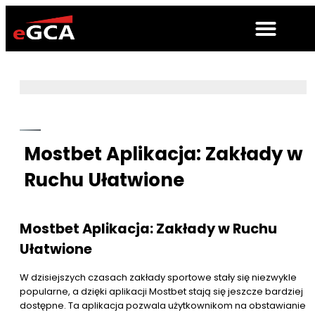
Mostbet Aplikacja: Zakłady w
Ruchu Ułatwione
Mostbet Aplikacja: Zakłady w Ruchu
Ułatwione
W dzisiejszych czasach zakłady sportowe stały się niezwykle
popularne, a dzięki aplikacji Mostbet stają się jeszcze bardziej
dostępne. Ta aplikacja pozwala użytkownikom na obstawianie