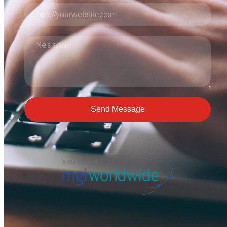
Send Message