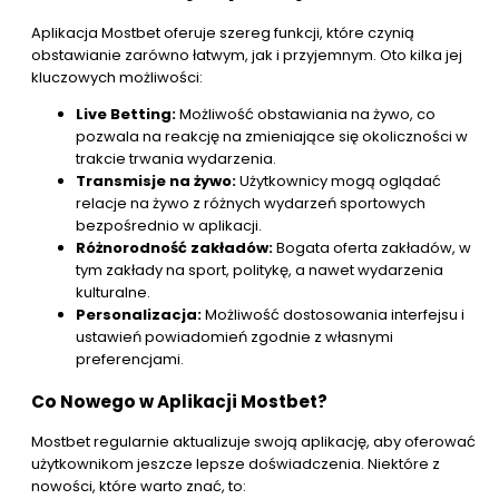
Aplikacja Mostbet oferuje szereg funkcji, które czynią
obstawianie zarówno łatwym, jak i przyjemnym. Oto kilka jej
kluczowych możliwości:
Live Betting:
Możliwość obstawiania na żywo, co
pozwala na reakcję na zmieniające się okoliczności w
trakcie trwania wydarzenia.
Transmisje na żywo:
Użytkownicy mogą oglądać
relacje na żywo z różnych wydarzeń sportowych
bezpośrednio w aplikacji.
Różnorodność zakładów:
Bogata oferta zakładów, w
tym zakłady na sport, politykę, a nawet wydarzenia
kulturalne.
Personalizacja:
Możliwość dostosowania interfejsu i
ustawień powiadomień zgodnie z własnymi
preferencjami.
Co Nowego w Aplikacji Mostbet?
Mostbet regularnie aktualizuje swoją aplikację, aby oferować
użytkownikom jeszcze lepsze doświadczenia. Niektóre z
nowości, które warto znać, to: