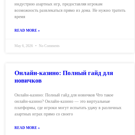
индустрию азартных игр, предоставляя игрокам
возможность развлекаться прямо из дома. Не нужно тратить
время
READ MORE »
May 6, 2026
No Comments
Онлайн-казино: Полный гайд для
новичков
Онлайн-казино: Полный гайд для новичков Что такое
онлайн-казино? Онлайн-казино — это виртуальные
платформы, где игроки могут испытать удачу в различных
азартных играх прямо со своего
READ MORE »