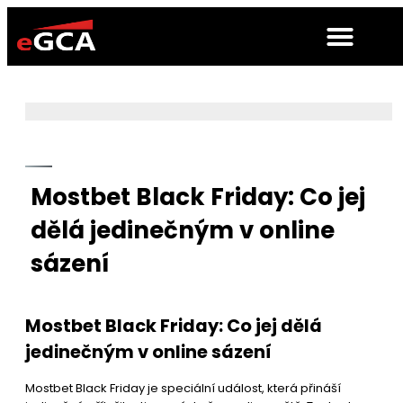
Mostbet Black Friday: Co jej
dělá jedinečným v online
sázení
Mostbet Black Friday: Co jej dělá
jedinečným v online sázení
Mostbet Black Friday je speciální událost, která přináší