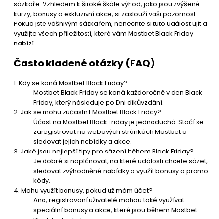
sázkaře. Vzhledem k široké škále výhod, jako jsou zvýšené
kurzy, bonusy a exkluzivní akce, si zaslouží vaši pozornost.
Pokud jste vášnivým sázkařem, nenechte si tuto událost ujít a
využijte všech příležitostí, které vám Mostbet Black Friday
nabízí.
Často kladené otázky (FAQ)
1. Kdy se koná Mostbet Black Friday?
Mostbet Black Friday se koná každoročně v den Black
Friday, který následuje po Dni díkůvzdání.
2. Jak se mohu zúčastnit Mostbet Black Friday?
Účast na Mostbet Black Friday je jednoduchá. Stačí se
zaregistrovat na webových stránkách Mostbet a
sledovat jejich nabídky a akce.
3. Jaké jsou nejlepší tipy pro sázení během Black Friday?
Je dobré si naplánovat, na které události chcete sázet,
sledovat zvýhodněné nabídky a využít bonusy a promo
kódy.
4. Mohu využít bonusy, pokud už mám účet?
Ano, registrovaní uživatelé mohou také využívat
speciální bonusy a akce, které jsou během Mostbet