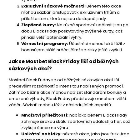
Exkluzivní sázkové možnosti:
Během této akce
mohou sázkaři přistupovat k exkluzivním trhům a
příležitostem, které nejsou dostupné jindy.
Zlepšené kurzy:
Na různé sportovní události jsou po
dobu Black Friday poskytovány zvýšené kurzy, což
přináší větší potenciální výhry.
Věrnostní programy:
Účastníci mohou také těžit z
bonusů pro stálé hráče, čímž se zisky ještě zvyšují.
Jak se Mostbet Black Friday liší od běžných
sázkových akcí?
Mostbet Black Friday se od běžných sázkových akcí liší
především rozsáhlostí a intenzitou nabízených promocí.
Zatímco běžné akce mohou nabízet standardní bonusy a
omezené výhody, Black Friday představuje mnohem větší
záběr. Sázkaři mohou těžit z následujících aspektů:
Množství příležitostí:
nabídka během Black Friday
zahrnuje širokou škálu sportovních událostí a her, což
zvyšuje šance na výhru.
Unikátní nabídky:
některé akce, jako jsou “risk-free