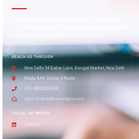
Have a question or need assistance? We’re here to
help! Reach out to our friendly team by phone or email,
and we’ll promptly attend to your queries.
REACH US THROUGH
New Delhi 34 Babar Lane, Bengali Market, New Delh
Noida A44, Sector 4 Noida
+91-8800205408
arjun.chopra@exceedgca.com
SOCIAL NETWORKS
LinkedIn