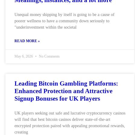
Meanings, instances, and a lot more
Unequal money shipping by itself is going to be a cause of
poorer wellness to have a community down seriously to
“underinvestment within the societal
READ MORE »
May 6, 2026
No Comments
Leading Bitcoin Gambling Platforms:
Enhanced Protection and Attractive
Signup Bonuses for UK Players
UK players seeking out safe and lucrative cryptocurrency casinos
will find that best bitcoin casinos deliver state-of-the-art
encrypted protection paired with appealing promotional rewards,
creating