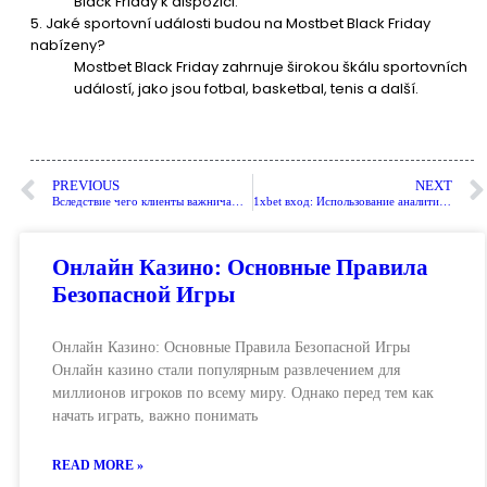
Black Friday k dispozici.
5. Jaké sportovní události budou na Mostbet Black Friday
nabízeny?
Mostbet Black Friday zahrnuje širokou škálu sportovních
událostí, jako jsou fotbal, basketbal, tenis a další.
PREVIOUS
NEXT
Вследствие чего клиенты важничают прогнозируемость дизайнов
1xbet вход: Использование аналитики данных для успеха в ставках
Онлайн Казино: Основные Правила
Безопасной Игры
Онлайн Казино: Основные Правила Безопасной Игры
Онлайн казино стали популярным развлечением для
миллионов игроков по всему миру. Однако перед тем как
начать играть, важно понимать
READ MORE »