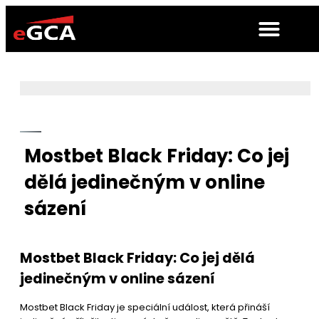
Mostbet Black Friday: Co jej
dělá jedinečným v online
sázení
Mostbet Black Friday: Co jej dělá
jedinečným v online sázení
Mostbet Black Friday je speciální událost, která přináší