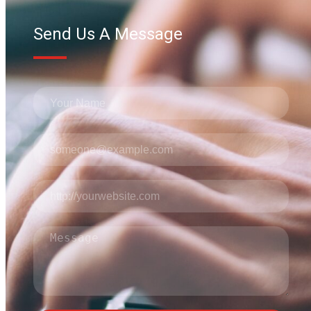
Send Us A Message