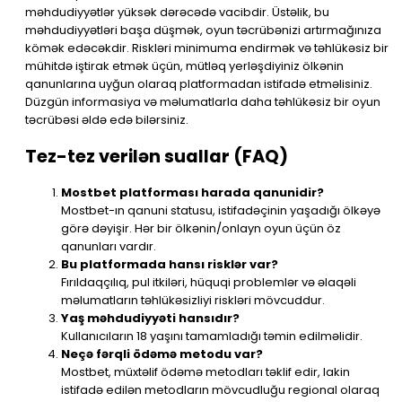
məhdudiyyətlər yüksək dərəcədə vacibdir. Üstəlik, bu
məhdudiyyətləri başa düşmək, oyun təcrübənizi artırmağınıza
kömək edəcəkdir. Riskləri minimuma endirmək və təhlükəsiz bir
mühitdə iştirak etmək üçün, mütləq yerləşdiyiniz ölkənin
qanunlarına uyğun olaraq platformadan istifadə etməlisiniz.
Düzgün informasiya və məlumatlarla daha təhlükəsiz bir oyun
təcrübəsi əldə edə bilərsiniz.
Tez-tez verilən suallar (FAQ)
Mostbet platforması harada qanunidir?
Mostbet-ın qanuni statusu, istifadəçinin yaşadığı ölkəyə
görə dəyişir. Hər bir ölkənin/onlayn oyun üçün öz
qanunları vardır.
Bu platformada hansı risklər var?
Fırıldaqçılıq, pul itkiləri, hüquqi problemlər və əlaqəli
məlumatların təhlükəsizliyi riskləri mövcuddur.
Yaş məhdudiyyəti hansıdır?
Kullanıcıların 18 yaşını tamamladığı təmin edilməlidir.
Neçə fərqli ödəmə metodu var?
Mostbet, müxtəlif ödəmə metodları təklif edir, lakin
istifadə edilən metodların mövcudluğu regional olaraq