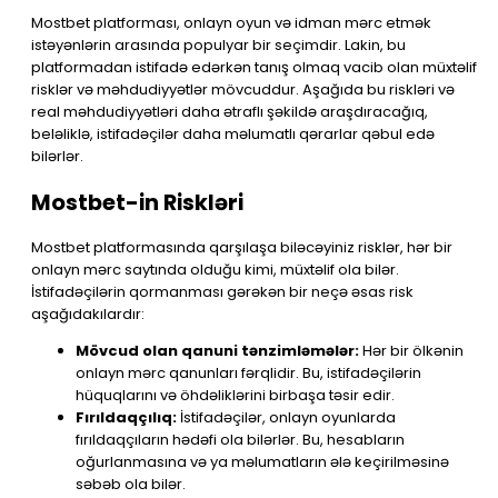
Mostbet platforması, onlayn oyun və idman mərc etmək
istəyənlərin arasında populyar bir seçimdir. Lakin, bu
platformadan istifadə edərkən tanış olmaq vacib olan müxtəlif
risklər və məhdudiyyətlər mövcuddur. Aşağıda bu riskləri və
real məhdudiyyətləri daha ətraflı şəkildə araşdıracağıq,
beləliklə, istifadəçilər daha məlumatlı qərarlar qəbul edə
bilərlər.
Mostbet-in Riskləri
Mostbet platformasında qarşılaşa biləcəyiniz risklər, hər bir
onlayn mərc saytında olduğu kimi, müxtəlif ola bilər.
İstifadəçilərin qormanması gərəkən bir neçə əsas risk
aşağıdakılardır:
Mövcud olan qanuni tənzimləmələr:
Hər bir ölkənin
onlayn mərc qanunları fərqlidir. Bu, istifadəçilərin
hüquqlarını və öhdəliklərini birbaşa təsir edir.
Fırıldaqçılıq:
İstifadəçilər, onlayn oyunlarda
fırıldaqçıların hədəfi ola bilərlər. Bu, hesabların
oğurlanmasına və ya məlumatların ələ keçirilməsinə
səbəb ola bilər.