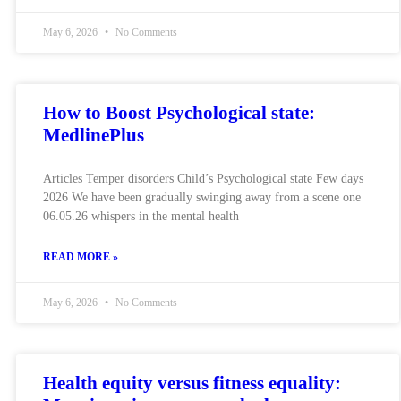
May 6, 2026
No Comments
How to Boost Psychological state:
MedlinePlus
Articles Temper disorders Child’s Psychological state Few days
2026 We have been gradually swinging away from a scene one
06.05.26 whispers in the mental health
READ MORE »
May 6, 2026
No Comments
Health equity versus fitness equality: