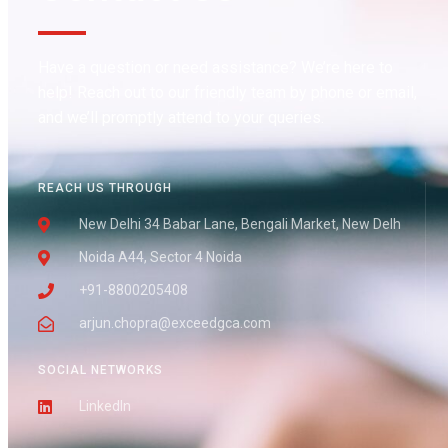
Have a question or need assistance? We’re here to
help! Reach out to our friendly team by phone or email,
and we’ll promptly attend to your queries.
REACH US THROUGH
New Delhi 34 Babar Lane, Bengali Market, New Delh
Noida A44, Sector 4 Noida
+91-8800205408
arjun.chopra@exceedgca.com
SOCIAL NETWORKS
LinkedIn