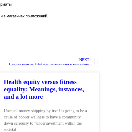
орматы.
и в магазинах приложений.
NEXT
Тренды ставок на 1xbet официальный сайт в этом сезоне
Health equity versus fitness
equality: Meanings, instances,
and a lot more
Unequal money shipping by itself is going to be a
cause of poorer wellness to have a community
down seriously to “underinvestment within the
societal