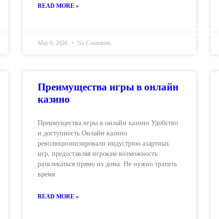
READ MORE »
May 6, 2026
No Comments
Преимущества игры в онлайн
казино
Преимущества игры в онлайн казино Удобство
и доступность Онлайн казино
революционизировали индустрию азартных
игр, предоставляя игрокам возможность
развлекаться прямо из дома. Не нужно тратить
время
READ MORE »