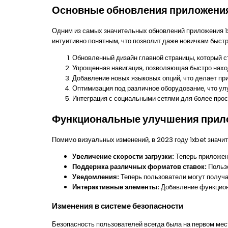
Основные обновления приложения 
Одним из самых значительных обновлений приложения 1x
интуитивно понятным, что позволит даже новичкам быст
Обновленный дизайн главной страницы, который 
Упрощенная навигация, позволяющая быстро наход
Добавление новых языковых опций, что делает п
Оптимизация под различное оборудование, что ул
Интеграция с социальными сетями для более прост
Функциональные улучшения прил
Помимо визуальных изменений, в 2023 году 1xbet знач
Увеличение скорости загрузки:
Теперь приложени
Поддержка различных форматов ставок:
Пользо
Уведомления:
Теперь пользователи могут получа
Интерактивные элементы:
Добавление функциона
Изменения в системе безопасности
Безопасность пользователей всегда была на первом мес