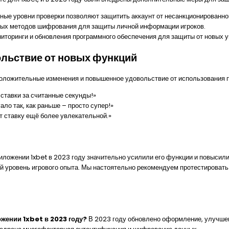
ые уровни проверки позволяют защитить аккаунт от несанкционированног
ых методов шифрования для защиты личной информации игроков.
торинги и обновления программного обеспечения для защиты от новых у
ольствие от новых функций
положительные изменения и повышенное удовольствие от использования 
 ставки за считанные секунды!»
ло так, как раньше – просто супер!»
 ставку ещё более увлекательной.»
иложении 1xbet в 2023 году значительно усилили его функции и повысили
ый уровень игрового опыта. Мы настоятельно рекомендуем протестироват
жении 1xbet в 2023 году?
В 2023 году обновлено оформление, улучшен