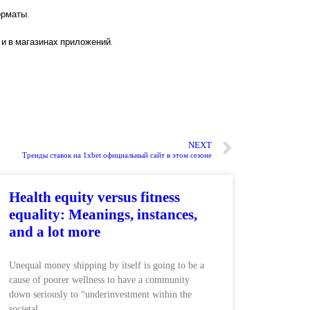
орматы.
и в магазинах приложений.
NEXT
Тренды ставок на 1xbet официальный сайт в этом сезоне
Health equity versus fitness
equality: Meanings, instances,
and a lot more
Unequal money shipping by itself is going to be a
cause of poorer wellness to have a community
down seriously to “underinvestment within the
societal