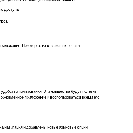
о доступа.
гроз.
приложения. Некоторые из отзывов включают:
 удобство пользования. Эти новшества будут полезны
ь обновленное приложение и воспользоваться всеми его
а навигация и добавлены новые языковые опции.