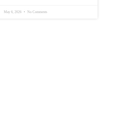
May 6, 2026
No Comments