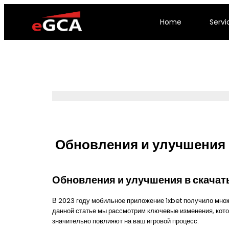
Home
Servi
Обновления и улучшения 
Обновления и улучшения в скачат
В 2023 году мобильное приложение 1xbet получило мно
данной статье мы рассмотрим ключевые изменения, кото
значительно повлияют на ваш игровой процесс.