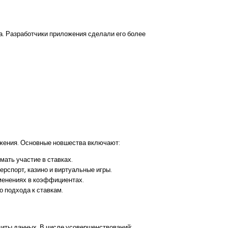
а. Разработчики приложения сделали его более
ожения. Основные новшества включают:
ать участие в ставках.
ерспорт, казино и виртуальные игры.
менениях в коэффициентах.
 подхода к ставкам.
щиты данных. В числе усовершенствований: