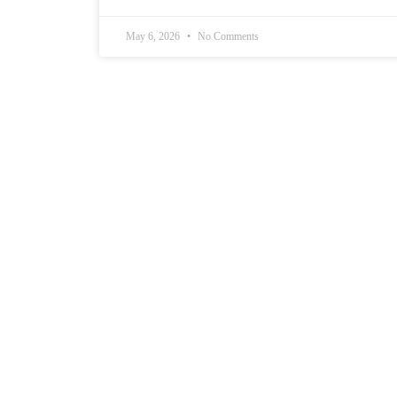
May 6, 2026
No Comments