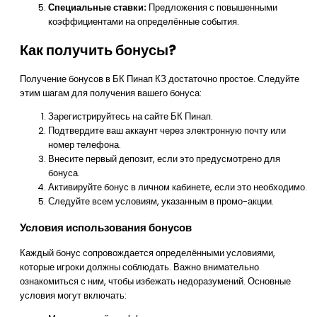
Специальные ставки:
Предложения с повышенными
коэффициентами на определённые события.
Как получить бонусы?
Получение бонусов в БК Пинап КЗ достаточно простое. Следуйте
этим шагам для получения вашего бонуса:
Зарегистрируйтесь на сайте БК Пинап.
Подтвердите ваш аккаунт через электронную почту или
номер телефона.
Внесите первый депозит, если это предусмотрено для
бонуса.
Активируйте бонус в личном кабинете, если это необходимо.
Следуйте всем условиям, указанным в промо-акции.
Условия использования бонусов
Каждый бонус сопровождается определёнными условиями,
которые игроки должны соблюдать. Важно внимательно
ознакомиться с ним, чтобы избежать недоразумений. Основные
условия могут включать: