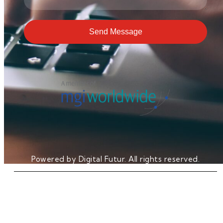
Send Message
Powered by Digital Futur. All rights reserved.