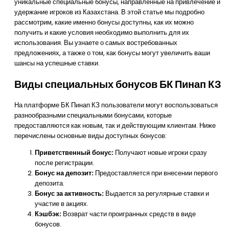
уникальные специальные бонусы, направленные на привлечение и
удержание игроков из Казахстана. В этой статье мы подробно
рассмотрим, какие именно бонусы доступны, как их можно
получить и какие условия необходимо выполнить для их
использования. Вы узнаете о самых востребованных
предложениях, а также о том, как бонусы могут увеличить ваши
шансы на успешные ставки.
Виды специальных бонусов БК Пинап КЗ
На платформе БК Пинап КЗ пользователи могут воспользоваться
разнообразными специальными бонусами, которые
предоставляются как новым, так и действующим клиентам. Ниже
перечислены основные виды доступных бонусов:
Приветственный бонус:
Получают новые игроки сразу
после регистрации.
Бонус на депозит:
Предоставляется при внесении первого
депозита.
Бонус за активность:
Выдается за регулярные ставки и
участие в акциях.
Кэшбэк:
Возврат части проигранных средств в виде
бонусов.