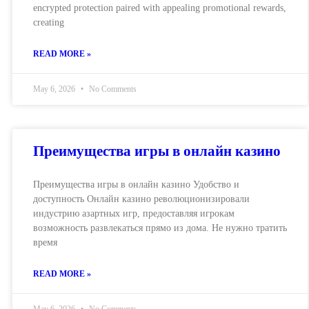
encrypted protection paired with appealing promotional rewards,
creating
READ MORE »
May 6, 2026
No Comments
Преимущества игры в онлайн казино
Преимущества игры в онлайн казино Удобство и
доступность Онлайн казино революционизировали
индустрию азартных игр, предоставляя игрокам
возможность развлекаться прямо из дома. Не нужно тратить
время
READ MORE »