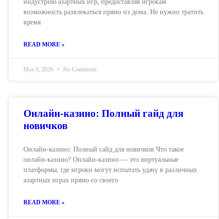
индустрию азартных игр, предоставляя игрокам
возможность развлекаться прямо из дома. Не нужно тратить
время
READ MORE »
May 6, 2026
No Comments
Онлайн-казино: Полный гайд для
новичков
Онлайн-казино: Полный гайд для новичков Что такое
онлайн-казино? Онлайн-казино — это виртуальные
платформы, где игроки могут испытать удачу в различных
азартных играх прямо со своего
READ MORE »