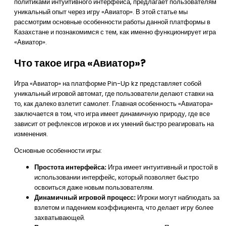
политиками интуитивного интерфейса, предлагает пользователям
уникальный опыт через игру «Авиатор». В этой статье мы
рассмотрим основные особенности работы данной платформы в
Казахстане и познакомимся с тем, как именно функционирует игра
«Авиатор».
Что такое игра «Авиатор»?
Игра «Авиатор» на платформе Pin-Up kz представляет собой
уникальный игровой автомат, где пользователи делают ставки на
то, как далеко взлетит самолет. Главная особенность «Авиатора»
заключается в том, что игра имеет динамичную природу, где все
зависит от рефлексов игроков и их умений быстро реагировать на
изменения.
Основные особенности игры:
Простота интерфейса:
Игра имеет интуитивный и простой в
использовании интерфейс, который позволяет быстро
освоиться даже новым пользователям.
Динамичный игровой процесс:
Игроки могут наблюдать за
взлетом и падением коэффициента, что делает игру более
захватывающей.