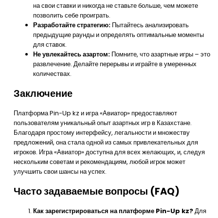
на свои ставки и никогда не ставьте больше, чем можете
позволить себе проиграть.
Разработайте стратегию:
Пытайтесь анализировать
предыдущие раунды и определять оптимальные моменты
для ставок.
Не увлекайтесь азартом:
Помните, что азартные игры – это
развлечение. Делайте перерывы и играйте в умеренных
количествах.
Заключение
Платформа Pin-Up kz и игра «Авиатор» предоставляют
пользователям уникальный опыт азартных игр в Казахстане.
Благодаря простому интерфейсу, легальности и множеству
предложений, она стала одной из самых привлекательных для
игроков. Игра «Авиатор» доступна для всех желающих, и, следуя
нескольким советам и рекомендациям, любой игрок может
улучшить свои шансы на успех.
Часто задаваемые вопросы (FAQ)
Как зарегистрироваться на платформе Pin-Up kz?
Для