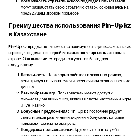
Возможность стратегического подхода:
Пользователи
могут разработать свою стратегию ставок, основываясь на
предыдущем игровом процессе.
Преимущества использования Pin-Up kz
в Казахстане
Pin-Up kz предлагает множество преимуществ для казахстанских
игроков, что делает ее одной из самых популярных платформ в
стране. Она выделяется среди конкурентов благодаря
следующему:
Легальность:
Платформа работает в законных рамках,
регистрируя пользователей и обеспечивая безопасность их
данных.
Разнообразие игр:
Пользователи имеют доступ к
множеству различных игр, включая слоты, настольные игры
и live-казино.
Бонусные предложения:
Pin-Up kz постоянно радует
своих игроков различными акциями и бонусами, которые
повышают шансы на выигрыш.
Поддержка пользователей:
Круглосуточная служба
поддержки всегда готова ответить на вопросы и помочь в