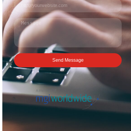
Send Message