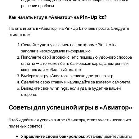
решении проблем.
Как начать игру в «Авиатор» на Pin-Up kz?
Начать играть в «Авиатор» на Pin-Up kz очень просто. Следуйте
этим шагам:
Создайте учетную запись на платформе Pin-Up kz,
заполнив необходимую информацию.
Пополните свой игровой счет с помощью удобного способа
оплаты — это может быть банковская карта, электронный
кошелек или мобильный платеж.
Выберите игру «Авиатор» в списке доступных игр.
Сделайте свою ставку и наблюдайте за взлетом самолета.
Выведите свои winnings, если удача будет на вашей
стороне.
Советы для успешной игры в «Авиатор»
Чтобы добиться успеха в игре «Авиатор», стоит учесть несколько
полезных советов:
Управляйте своим банкроллом:
Устанавливайте лимиты