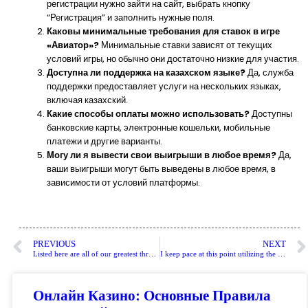
регистрации нужно зайти на сайт, выбрать кнопку
“Регистрация” и заполнить нужные поля.
Каковы минимальные требования для ставок в игре
«Авиатор»?
Минимальные ставки зависят от текущих
условий игры, но обычно они достаточно низкие для участия.
Доступна ли поддержка на казахском языке?
Да, служба
поддержки предоставляет услуги на нескольких языках,
включая казахский.
Какие способы оплаты можно использовать?
Доступны
банковские карты, электронные кошельки, мобильные
платежи и другие варианты.
Могу ли я вывести свои выигрыши в любое время?
Да,
ваши выигрыши могут быть выведены в любое время, в
зависимости от условий платформы.
PREVIOUS
NEXT
Listed here are all of our greatest three selections to find the best harbors so you’re able to play for bonus possess
I keep pace at this point utilizing the significant ports designers in addition to their releases
Онлайн Казино: Основные Правила