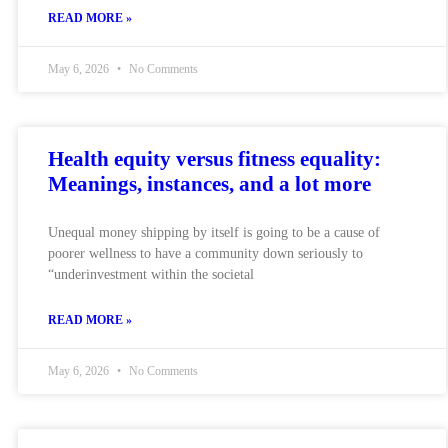
READ MORE »
May 6, 2026
No Comments
Health equity versus fitness equality:
Meanings, instances, and a lot more
Unequal money shipping by itself is going to be a cause of
poorer wellness to have a community down seriously to
“underinvestment within the societal
READ MORE »
May 6, 2026
No Comments