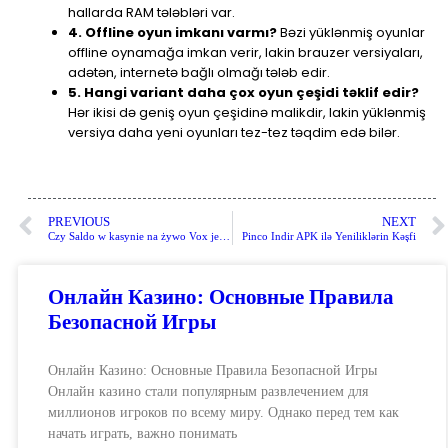
hallarda RAM tələbləri var.
4. Offline oyun imkanı varmı?
Bəzi yüklənmiş oyunlar
offline oynamağa imkan verir, lakin brauzer versiyaları,
adətən, internetə bağlı olmağı tələb edir.
5. Hangi variant daha çox oyun çeşidi təklif edir?
Hər ikisi də geniş oyun çeşidinə malikdir, lakin yüklənmiş
versiya daha yeni oyunları tez-tez təqdim edə bilər.
PREVIOUS
NEXT
Czy Saldo w kasynie na żywo Vox jest lepsze niż na automatach?
Pinco Indir APK ilə Yeniliklərin Kəşfi
Онлайн Казино: Основные Правила
Безопасной Игры
Онлайн Казино: Основные Правила Безопасной Игры
Онлайн казино стали популярным развлечением для
миллионов игроков по всему миру. Однако перед тем как
начать играть, важно понимать