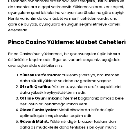
üzərindən oynanması arasındakı əsas fərqlərə, üstünlüklərə və
dezavantajlara diqqət yetirəcəyik. Yükləmə və brauzer seçimi,
oyunçuların şəxsi tələblərinə və oyun təcrübələrinə görə dəyişir.
Hər iki variantın da öz müsbət və mənfi cəhətləri vardır, ona
görə də bu yazı, oyunçulara ən uyğun seçimi etməyə kömək
edəcəkdir.
Pinco Casino Yükləmə: Müsbət Cəhətləri
Pinco Casino’nun yüklənməsi, bir çox oyunçular üçün bir sıra
üstünlüklər təqdim edir. Əgər bu variantı seçsəniz, aşağıdakı
avantajları əldə edə bilərsiniz:
Yüksək Performans:
Yüklənmiş versiya, brauzerdən
daha sürətli yüklenir və daha az gecikmə yaşanır.
Ətraflı Qrafika:
Yükləmə, oyunların qrafik aspektlərini
daha yüksək keyfiyyətdə təmin edir.
Offline Oyun İmkanı:
İnternet bağlantınız olmasa belə,
bəzi oyunları oynamağa imkan verir.
Əlavə Funksiyalar:
Mobil cihazlarda istifadə üçün
optimallaşdırılmış əlavələr təqdim edir.
Güvənli Mühit:
Yükləmə, digər brauzer tablarından
daha az müdaxilə ilə daha təhlükəsiz bir oyun mühiti