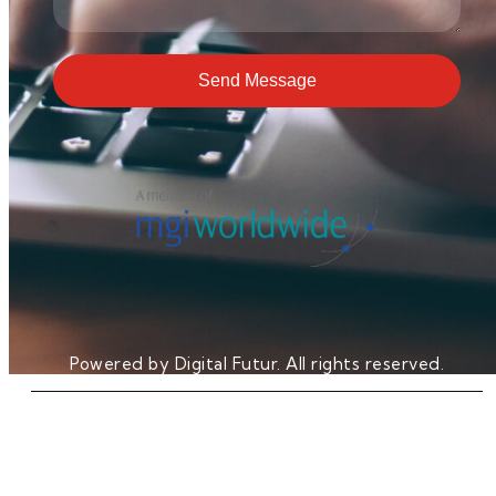
Send Message
Powered by Digital Futur. All rights reserved.