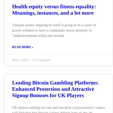
Health equity versus fitness equality:
Meanings, instances, and a lot more
Unequal money shipping by itself is going to be a cause of
poorer wellness to have a community down seriously to
“underinvestment within the societal
READ MORE »
May 6, 2026
No Comments
Leading Bitcoin Gambling Platforms:
Enhanced Protection and Attractive
Signup Bonuses for UK Players
UK players seeking out safe and lucrative cryptocurrency casinos
will find that best bitcoin casinos deliver state-of-the-art