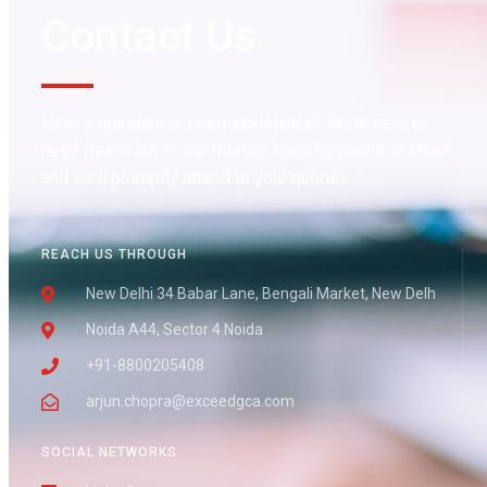
Contact Us
Have a question or need assistance? We’re here to
help! Reach out to our friendly team by phone or email,
and we’ll promptly attend to your queries.
REACH US THROUGH
New Delhi 34 Babar Lane, Bengali Market, New Delh
Noida A44, Sector 4 Noida
+91-8800205408
arjun.chopra@exceedgca.com
SOCIAL NETWORKS