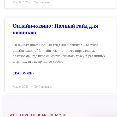
May 6, 2026
No Comments
Онлайн-казино: Полный гайд для
новичков
Онлайн-казино: Полный гайд для новичков Что такое
онлайн-казино? Онлайн-казино — это виртуальные
платформы, где игроки могут испытать удачу в различных
азартных играх прямо со своего
READ MORE »
May 6, 2026
No Comments
WE'D LOVE TO HEAR FROM YOU