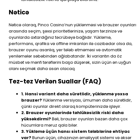
Nəticə
Nəticə olaraq, Pinco Casino’nun yüklənməsi və brauzer oyunları
arasında seçim, şəxsi prioritetlərinizə, yaşam tərzinizə və
oyunlarda axtardığınız təcrübəyə bağlıdır. Yükləmə,
performans, qrafika və offline imkanları ilə cazibədar olsa da,
brauzer oyunu asanlıq, yer tələb etməməsi və avtomatik
yeniləmələr səbəbindən ağlabatandır. İki variantın da öz
müsbət və mənfi tərəflərini başa düşərək, sizin üçün ən uyğun
olanı seçmək daha asan olacaq.
Tez-tez Verilən Suallar (FAQ)
1. Hansi variant daha sürətlidir, yüklənmə yoxsa
brauzer?
Yüklənmə versiyası, ümumən daha sürətlidir,
çünki oyunlar direkt olaraq kompüterinizdə işləyir.
2. Brauzer oyunlarində təhlükəsizlik riski daha
yüksəkdirmi?
Bəli, brauzer oyunları bəzən daha çox
hücumlara məruz qala bilər.
3. Yükləmə üçün hansı sistem tələblərinə ehtiyac
var?
Bunun üçün, cihazınızın əməliyyat sistemi və əksər