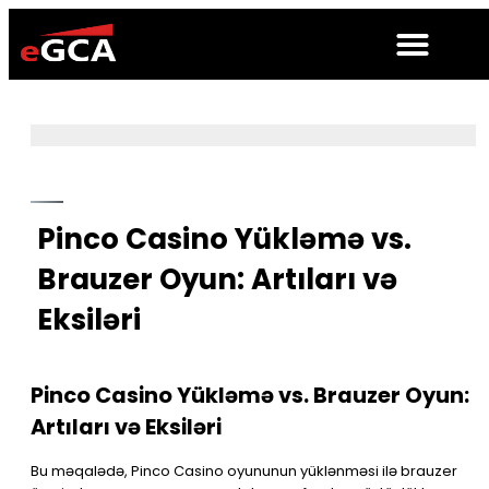
Pinco Casino Yükləmə vs.
Brauzer Oyun: Artıları və
Eksiləri
Pinco Casino Yükləmə vs. Brauzer Oyun:
Artıları və Eksiləri
Bu məqalədə, Pinco Casino oyununun yüklənməsi ilə brauzer