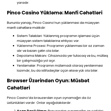
yaradır.
Pinco Casino Yükləmə: Mənfi Cəhətləri
Bununla yanaşı, Pinco Casino’nun yüklənməsi də müəyyən
mənfi cəhətlərə malikdir:
Sistem Tələbləri: Yüklənmiş proqramın işləməsi üçün
müəyyən sistem tələblərinə ehtiyac var.
Yüklenme Prosesi: Proqramın yüklənməsi bir az zaman
alır və bəzən çətin ola bilər.
Depolama Məkanı: Cihazınızda yer tutacaq və bu, mütləq
bir çatışmazlığa yol açır.
Yeniləmələr: Proqramın mütəmadi olaraq yenilənməsi
lazımdır, bu da istifadəçilər üçün əlavə yük ola bilər.
Browser Üzərindən Oyun: Müsbət
Cəhətləri
Pinco Casino’da brauzerdən oyun oynamağın da öz
üstünlükləri vardır. Onlar aşağıdakılardır:
Asan Daxil Olma:
Brauzerdən oynamağın ən sərfəlisi,