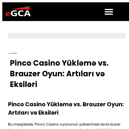
Pinco Casino Yükləmə vs.
Brauzer Oyun: Artıları və
Eksiləri
Pinco Casino Yükləmə vs. Brauzer Oyun:
Artıları və Eksiləri
Bu məqalədə, Pinco Casino oyununun yüklənməsi ilə brauzer