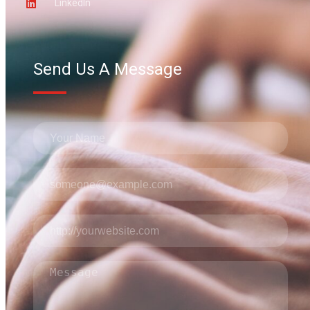
LinkedIn
Send Us A Message