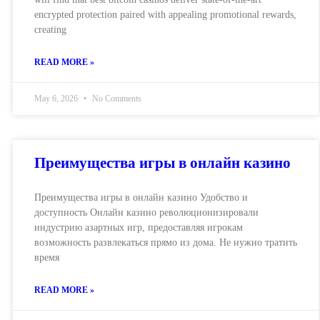
encrypted protection paired with appealing promotional rewards,
creating
READ MORE »
May 6, 2026
No Comments
Преимущества игры в онлайн казино
Преимущества игры в онлайн казино Удобство и
доступность Онлайн казино революционизировали
индустрию азартных игр, предоставляя игрокам
возможность развлекаться прямо из дома. Не нужно тратить
время
READ MORE »