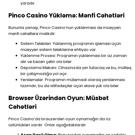
yaradır.
Pinco Casino Yükləmə: Mənfi Cəhətləri
Bununla yanaşı, Pinco Casino’nun yüklənməsi də müəyyən
mənfi cəhətlərə malikdir:
Sistem Tələbləri: Yüklənmiş proqramın işləməsi üçün
müəyyən sistem tələblərinə ehtiyac var.
Yüklenme Prosesi: Proqramın yüklənməsi bir az zaman
alır və bəzən çətin ola bilər.
Depolama Məkanı: Cihazınızda yer tutacaq və bu, mütləq
bir çatışmazlığa yol açır.
Yeniləmələr: Proqramın mütəmadi olaraq yenilənməsi
lazımdır, bu da istifadəçilər üçün əlavə yük ola bilər.
Browser Üzərindən Oyun: Müsbət
Cəhətləri
Pinco Casino’da brauzerdən oyun oynamağın da öz
üstünlükləri vardır. Onlar aşağıdakılardır:
Asan Daxil Olma:
Brauzerdən oynamağın ən sərfəlisi,