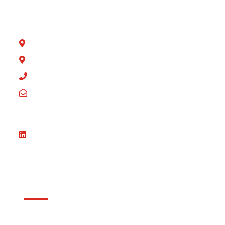
REACH US THROUGH
New Delhi 34 Babar Lane, Bengali Market, New Delh
Noida A44, Sector 4 Noida
+91-8800205408
arjun.chopra@exceedgca.com
SOCIAL NETWORKS
LinkedIn
Send Us A Message