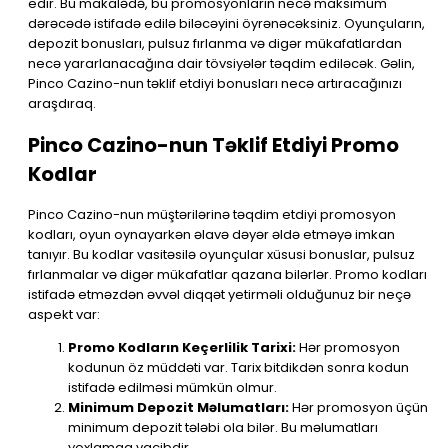
edir. Bu makalədə, bu promosyonların necə maksimum
dərəcədə istifadə edilə biləcəyini öyrənəcəksiniz. Oyunçuların,
depozit bonusları, pulsuz fırlanma və digər mükafatlardan
necə yararlanacağına dair tövsiyələr təqdim ediləcək. Gəlin,
Pinco Cazino-nun təklif etdiyi bonusları necə artıracağınızı
araşdıraq.
Pinco Cazino-nun Təklif Etdiyi Promo
Kodlar
Pinco Cazino-nun müştərilərinə təqdim etdiyi promosyon
kodları, oyun oynayarkən əlavə dəyər əldə etməyə imkan
tanıyır. Bu kodlar vasitəsilə oyunçular xüsusi bonuslar, pulsuz
fırlanmalar və digər mükafatlar qazana bilərlər. Promo kodları
istifadə etməzdən əvvəl diqqət yetirməli olduğunuz bir neçə
aspekt var:
Promo Kodların Keçerlilik Tarixi:
Hər promosyon
kodunun öz müddəti var. Tarix bitdikdən sonra kodun
istifadə edilməsi mümkün olmur.
Minimum Depozit Məlumatları:
Hər promosyon üçün
minimum depozit tələbi ola bilər. Bu məlumatları
yoxlamaq vacibdir.