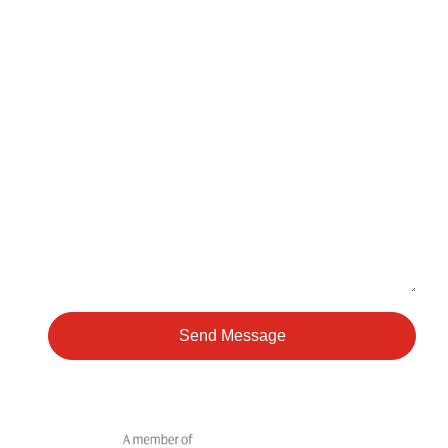
Send Message