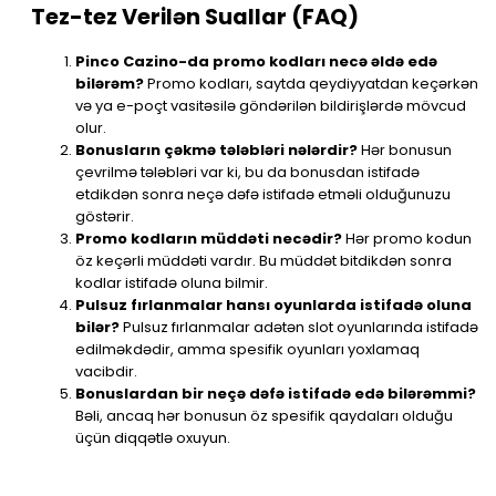
Tez-tez Verilən Suallar (FAQ)
Pinco Cazino-da promo kodları necə əldə edə
bilərəm?
Promo kodları, saytda qeydiyyatdan keçərkən
və ya e-poçt vasitəsilə göndərilən bildirişlərdə mövcud
olur.
Bonusların çəkmə tələbləri nələrdir?
Hər bonusun
çevrilmə tələbləri var ki, bu da bonusdan istifadə
etdikdən sonra neçə dəfə istifadə etməli olduğunuzu
göstərir.
Promo kodların müddəti necədir?
Hər promo kodun
öz keçərli müddəti vardır. Bu müddət bitdikdən sonra
kodlar istifadə oluna bilmir.
Pulsuz fırlanmalar hansı oyunlarda istifadə oluna
bilər?
Pulsuz fırlanmalar adətən slot oyunlarında istifadə
edilməkdədir, amma spesifik oyunları yoxlamaq
vacibdir.
Bonuslardan bir neçə dəfə istifadə edə bilərəmmi?
Bəli, ancaq hər bonusun öz spesifik qaydaları olduğu
üçün diqqətlə oxuyun.