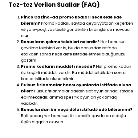
Tez-tez Verilən Suallar (FAQ)
Pinco Cazino-da promo kodları necə əldə edə
bilərəm?
Promo kodları, saytda qeydiyyatdan keçərkən
və ya e-poçt vasitəsilə göndərilən bildirişlərdə mövcud
olur.
Bonusların çəkmə tələbləri nələrdir?
Hər bonusun
çevrilmə tələbləri var ki, bu da bonusdan istifadə
etdikdən sonra neçə dəfə istifadə etməli olduğunuzu
göstərir.
Promo kodların müddəti necədir?
Hər promo kodun
öz keçərli müddəti vardır. Bu müddət bitdikdən sonra
kodlar istifadə oluna bilmir.
Pulsuz fırlanmalar hansı oyunlarda istifadə oluna
bilər?
Pulsuz fırlanmalar adətən slot oyunlarında istifadə
edilməkdədir, amma spesifik oyunları yoxlamaq
vacibdir.
Bonuslardan bir neçə dəfə istifadə edə bilərəmmi?
Bəli, ancaq hər bonusun öz spesifik qaydaları olduğu
üçün diqqətlə oxuyun.