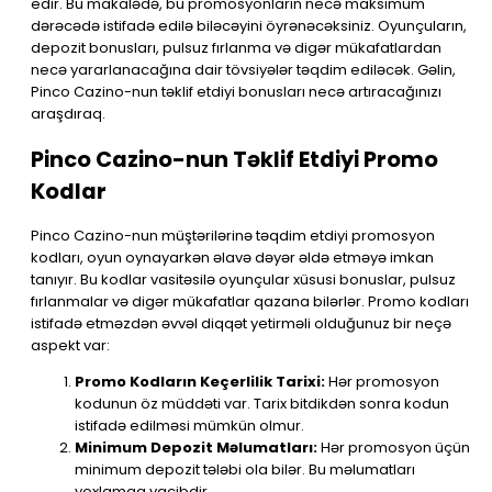
edir. Bu makalədə, bu promosyonların necə maksimum
dərəcədə istifadə edilə biləcəyini öyrənəcəksiniz. Oyunçuların,
depozit bonusları, pulsuz fırlanma və digər mükafatlardan
necə yararlanacağına dair tövsiyələr təqdim ediləcək. Gəlin,
Pinco Cazino-nun təklif etdiyi bonusları necə artıracağınızı
araşdıraq.
Pinco Cazino-nun Təklif Etdiyi Promo
Kodlar
Pinco Cazino-nun müştərilərinə təqdim etdiyi promosyon
kodları, oyun oynayarkən əlavə dəyər əldə etməyə imkan
tanıyır. Bu kodlar vasitəsilə oyunçular xüsusi bonuslar, pulsuz
fırlanmalar və digər mükafatlar qazana bilərlər. Promo kodları
istifadə etməzdən əvvəl diqqət yetirməli olduğunuz bir neçə
aspekt var:
Promo Kodların Keçerlilik Tarixi:
Hər promosyon
kodunun öz müddəti var. Tarix bitdikdən sonra kodun
istifadə edilməsi mümkün olmur.
Minimum Depozit Məlumatları:
Hər promosyon üçün
minimum depozit tələbi ola bilər. Bu məlumatları
yoxlamaq vacibdir.