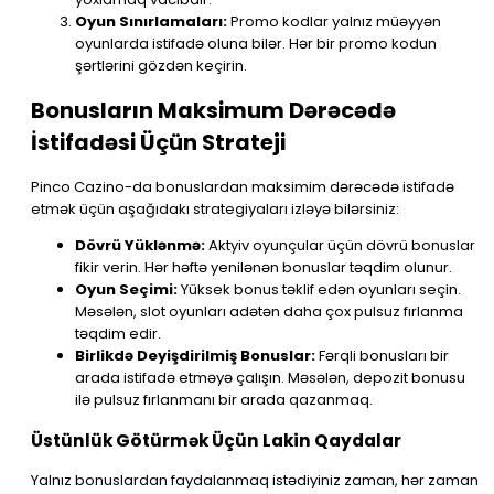
Oyun Sınırlamaları:
Promo kodlar yalnız müəyyən
oyunlarda istifadə oluna bilər. Hər bir promo kodun
şərtlərini gözdən keçirin.
Bonusların Maksimum Dərəcədə
İstifadəsi Üçün Strateji
Pinco Cazino-da bonuslardan maksimim dərəcədə istifadə
etmək üçün aşağıdakı strategiyaları izləyə bilərsiniz:
Dövrü Yüklənmə:
Aktyiv oyunçular üçün dövrü bonuslar
fikir verin. Hər həftə yenilənən bonuslar təqdim olunur.
Oyun Seçimi:
Yüksek bonus təklif edən oyunları seçin.
Məsələn, slot oyunları adətən daha çox pulsuz fırlanma
təqdim edir.
Birlikdə Deyişdirilmiş Bonuslar:
Fərqli bonusları bir
arada istifadə etməyə çalışın. Məsələn, depozit bonusu
ilə pulsuz fırlanmanı bir arada qazanmaq.
Üstünlük Götürmək Üçün Lakin Qaydalar
Yalnız bonuslardan faydalanmaq istədiyiniz zaman, hər zaman