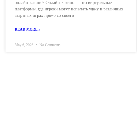
онлайн-казино? Онлайн-казино — это виртуальные
платформы, где игроки могут испытать удачу в различных
азартных играх прямо со своего
READ MORE »
May 6, 2026
No Comments