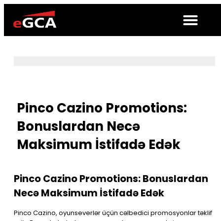
INFORMATION HUB
Pinco Cazino Promotions:
Bonuslardan Necə
Maksimum İstifadə Edək
Pinco Cazino Promotions: Bonuslardan
Necə Maksimum İstifadə Edək
Pinco Cazino, oyunseverlər üçün cəlbedici promosyonlar təklif