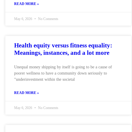
READ MORE »
May 6, 2026
No Comments
Health equity versus fitness equality:
Meanings, instances, and a lot more
Unequal money shipping by itself is going to be a cause of
poorer wellness to have a community down seriously to
“underinvestment within the societal
READ MORE »
May 6, 2026
No Comments