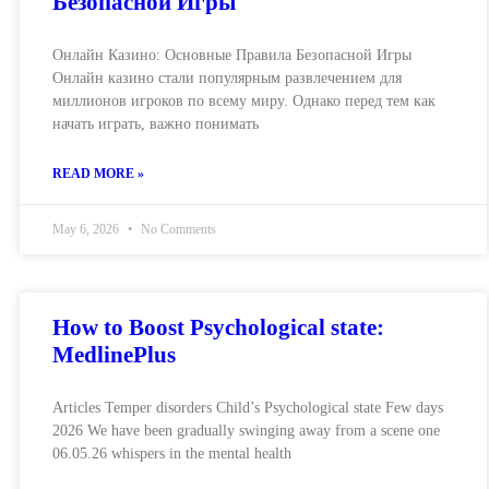
Безопасной Игры
Онлайн Казино: Основные Правила Безопасной Игры
Онлайн казино стали популярным развлечением для
миллионов игроков по всему миру. Однако перед тем как
начать играть, важно понимать
READ MORE »
May 6, 2026
No Comments
How to Boost Psychological state:
MedlinePlus
Articles Temper disorders Child’s Psychological state Few days
2026 We have been gradually swinging away from a scene one
06.05.26 whispers in the mental health