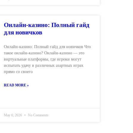
Онлайн-казино: Полный гайд
для новичков
Онлайн-казино: Полный гайд для новичков Что
такое онлайн-казино? Онлайн-казино — это
виртуальные платформы, где игроки могут
испытать удачу в различных азартных играх
прямо со своего
READ MORE »
May 6, 2026
No Comments