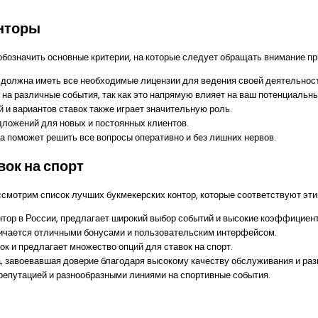
онторы
 обозначить основные критерии, на которые следует обращать внимание п
 должна иметь все необходимые лицензии для ведения своей деятельност
на различные события, так как это напрямую влияет на ваш потенциальн
 и вариантов ставок также играет значительную роль.
ложений для новых и постоянных клиентов.
 поможет решить все вопросы оперативно и без лишних нервов.
вок на спорт
ссмотрим список лучших букмекерских контор, которые соответствуют эти
нтор в России, предлагает широкий выбор событий и высокие коэффициен
личается отличными бонусами и пользовательским интерфейсом.
к и предлагает множество опций для ставок на спорт.
а, завоевавшая доверие благодаря высокому качеству обслуживания и ра
репутацией и разнообразными линиями на спортивные события.