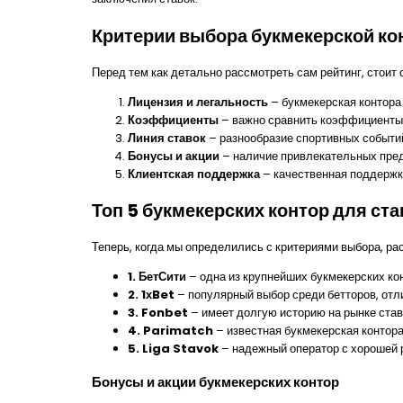
Критерии выбора букмекерской к
Перед тем как детально рассмотреть сам рейтинг, стоит
Лицензия и легальность
– букмекерская контора
Коэффициенты
– важно сравнить коэффициенты 
Линия ставок
– разнообразие спортивных событий
Бонусы и акции
– наличие привлекательных пред
Клиентская поддержка
– качественная поддержка
Топ 5 букмекерских контор для ста
Теперь, когда мы определились с критериями выбора, ра
1. БетСити
– одна из крупнейших букмекерских ко
2. 1хBet
– популярный выбор среди бетторов, от
3. Fonbet
– имеет долгую историю на рынке ставо
4. Parimatch
– известная букмекерская контор
5. Liga Stavok
– надежный оператор с хорошей 
Бонусы и акции букмекерских контор