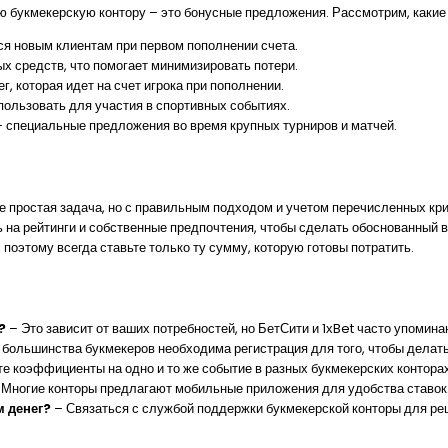
ую букмекерскую контору – это бонусные предложения. Рассмотрим, какие
я новым клиентам при первом пополнении счета.
х средств, что помогает минимизировать потери.
, которая идет на счет игрока при пополнении.
пользовать для участия в спортивных событиях.
 специальные предложения во время крупных турниров и матчей.
не простая задача, но с правильным подходом и учетом перечисленных кр
 на рейтинги и собственные предпочтения, чтобы сделать обоснованный вы
поэтому всегда ставьте только ту сумму, которую готовы потратить.
?
– Это зависит от ваших потребностей, но БетСити и 1хBet часто упомин
у большинства букмекеров необходима регистрация для того, чтобы делать
е коэффициенты на одно и то же событие в разных букмекерских конторах
Многие конторы предлагают мобильные приложения для удобства ставок
м денег?
– Связаться с службой поддержки букмекерской конторы для ре