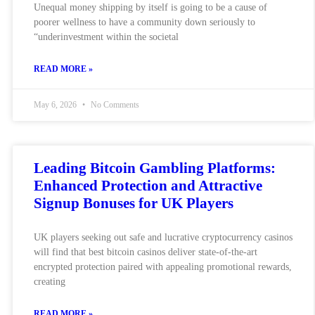
Unequal money shipping by itself is going to be a cause of
poorer wellness to have a community down seriously to
“underinvestment within the societal
READ MORE »
May 6, 2026
No Comments
Leading Bitcoin Gambling Platforms:
Enhanced Protection and Attractive
Signup Bonuses for UK Players
UK players seeking out safe and lucrative cryptocurrency casinos
will find that best bitcoin casinos deliver state-of-the-art
encrypted protection paired with appealing promotional rewards,
creating
READ MORE »