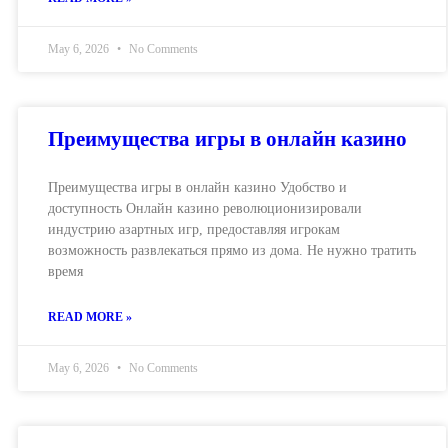
May 6, 2026
No Comments
Преимущества игры в онлайн казино
Преимущества игры в онлайн казино Удобство и
доступность Онлайн казино революционизировали
индустрию азартных игр, предоставляя игрокам
возможность развлекаться прямо из дома. Не нужно тратить
время
READ MORE »
May 6, 2026
No Comments