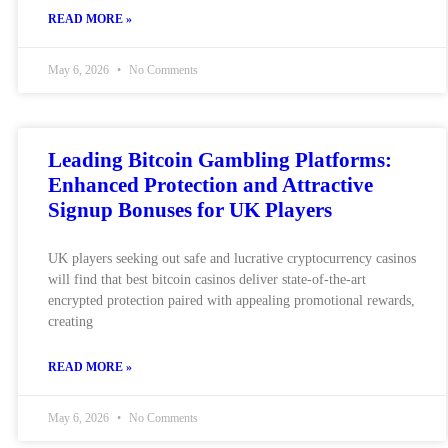
READ MORE »
May 6, 2026
No Comments
Leading Bitcoin Gambling Platforms:
Enhanced Protection and Attractive
Signup Bonuses for UK Players
UK players seeking out safe and lucrative cryptocurrency casinos
will find that best bitcoin casinos deliver state-of-the-art
encrypted protection paired with appealing promotional rewards,
creating
READ MORE »
May 6, 2026
No Comments