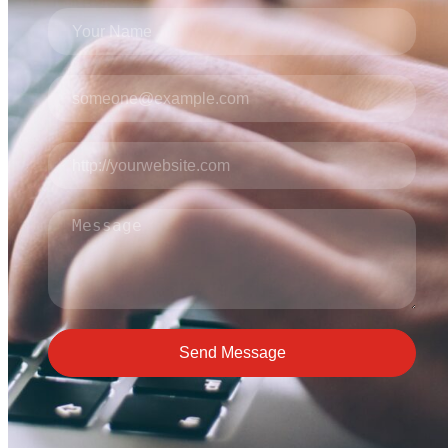
Send Message