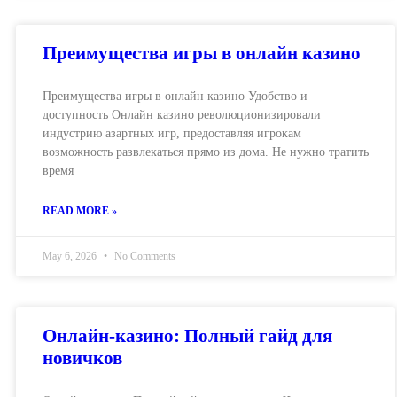
Преимущества игры в онлайн казино
Преимущества игры в онлайн казино Удобство и
доступность Онлайн казино революционизировали
индустрию азартных игр, предоставляя игрокам
возможность развлекаться прямо из дома. Не нужно тратить
время
READ MORE »
May 6, 2026
No Comments
Онлайн-казино: Полный гайд для
новичков