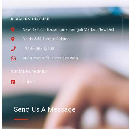
REACH US THROUGH
New Delhi 34 Babar Lane, Bengali Market, New Delh
Noida A44, Sector 4 Noida
+91-8800205408
arjun.chopra@exceedgca.com
SOCIAL NETWORKS
LinkedIn
Send Us A Message