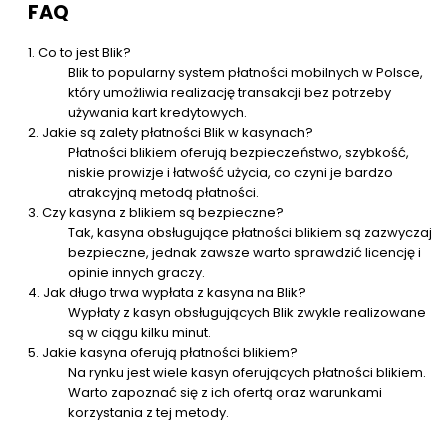
FAQ
1. Co to jest Blik?
Blik to popularny system płatności mobilnych w Polsce,
który umożliwia realizację transakcji bez potrzeby
używania kart kredytowych.
2. Jakie są zalety płatności Blik w kasynach?
Płatności blikiem oferują bezpieczeństwo, szybkość,
niskie prowizje i łatwość użycia, co czyni je bardzo
atrakcyjną metodą płatności.
3. Czy kasyna z blikiem są bezpieczne?
Tak, kasyna obsługujące płatności blikiem są zazwyczaj
bezpieczne, jednak zawsze warto sprawdzić licencję i
opinie innych graczy.
4. Jak długo trwa wypłata z kasyna na Blik?
Wypłaty z kasyn obsługujących Blik zwykle realizowane
są w ciągu kilku minut.
5. Jakie kasyna oferują płatności blikiem?
Na rynku jest wiele kasyn oferujących płatności blikiem.
Warto zapoznać się z ich ofertą oraz warunkami
korzystania z tej metody.