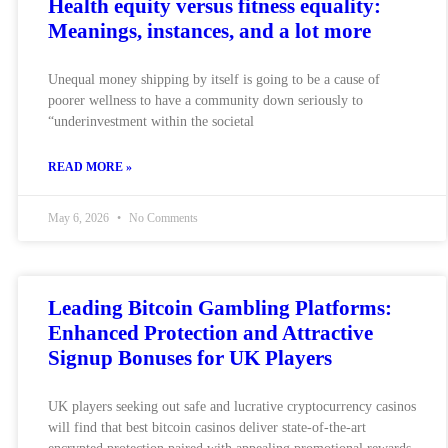
Health equity versus fitness equality:
Meanings, instances, and a lot more
Unequal money shipping by itself is going to be a cause of
poorer wellness to have a community down seriously to
“underinvestment within the societal
READ MORE »
May 6, 2026
No Comments
Leading Bitcoin Gambling Platforms:
Enhanced Protection and Attractive
Signup Bonuses for UK Players
UK players seeking out safe and lucrative cryptocurrency casinos
will find that best bitcoin casinos deliver state-of-the-art