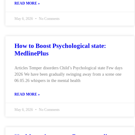
READ MORE »
May 6, 2026
No Comments
How to Boost Psychological state:
MedlinePlus
Articles Temper disorders Child’s Psychological state Few days
2026 We have been gradually swinging away from a scene one
06.05.26 whispers in the mental health
READ MORE »
May 6, 2026
No Comments