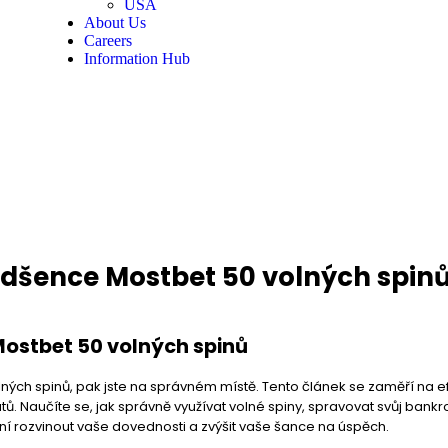
USA
About Us
Careers
Information Hub
adšence Mostbet 50 volných spin
ostbet 50 volných spinů
olných spinů, pak jste na správném místě. Tento článek se zaměří na 
ů. Naučíte se, jak správně využívat volné spiny, spravovat svůj bankrol
í rozvinout vaše dovednosti a zvýšit vaše šance na úspěch.