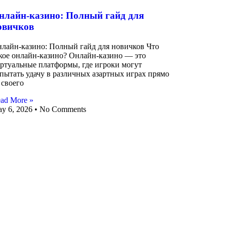
нлайн-казино: Полный гайд для
овичков
лайн-казино: Полный гайд для новичков Что
кое онлайн-казино? Онлайн-казино — это
ртуальные платформы, где игроки могут
пытать удачу в различных азартных играх прямо
 своего
ad More »
y 6, 2026
No Comments