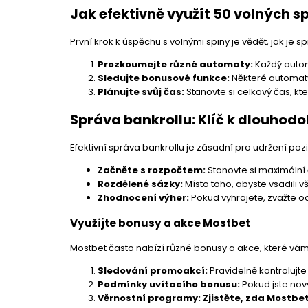
Jak efektivně využít 50 volných s
První krok k úspěchu s volnými spiny je vědět, jak je 
Prozkoumejte různé automaty:
Každý automa
Sledujte bonusové funkce:
Některé automaty 
Plánujte svůj čas:
Stanovte si celkový čas, kt
Správa bankrollu: Klíč k dlouho
Efektivní správa bankrollu je zásadní pro udržení pozi
Začněte s rozpočtem:
Stanovte si maximální 
Rozdělené sázky:
Místo toho, abyste vsadili v
Zhodnocení výher:
Pokud vyhrajete, zvažte o
Využijte bonusy a akce Mostbet
Mostbet často nabízí různé bonusy a akce, které vám 
Sledování promoakcí:
Pravidelně kontrolujt
Podmínky uvítacího bonusu:
Pokud jste nov
Věrnostní programy:
Zjistěte, zda Mostbe