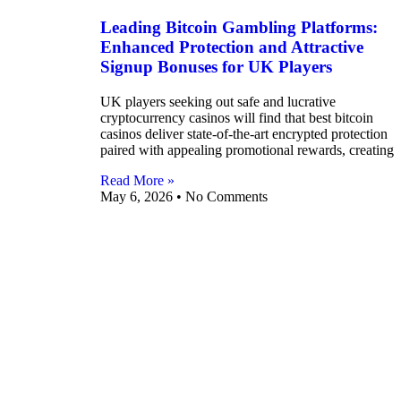
Leading Bitcoin Gambling Platforms:
Enhanced Protection and Attractive
Signup Bonuses for UK Players
UK players seeking out safe and lucrative
cryptocurrency casinos will find that best bitcoin
casinos deliver state-of-the-art encrypted protection
paired with appealing promotional rewards, creating
Read More »
May 6, 2026
No Comments