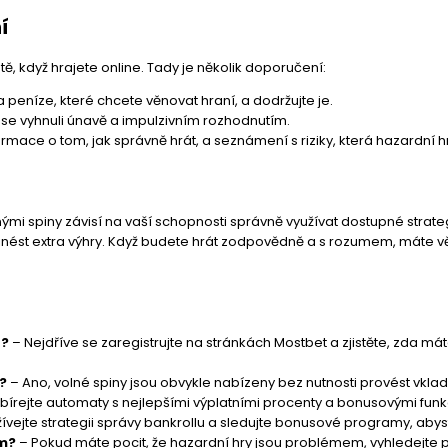
í
, když hrajete online. Tady je několik doporučení:
a peníze, které chcete věnovat hraní, a dodržujte je.
 se vyhnuli únavě a impulzivním rozhodnutím.
ormace o tom, jak správně hrát, a seznámení s riziky, která hazardní hr
ými spiny závisí na vaší schopnosti správně využívat dostupné strateg
t extra výhry. Když budete hrát zodpovědně a s rozumem, máte větší 
ů?
– Nejdříve se zaregistrujte na stránkách Mostbet a zjistěte, zda má
?
– Ano, volné spiny jsou obvykle nabízeny bez nutnosti provést vklad, 
bírejte automaty s nejlepšími výplatními procenty a bonusovými fun
ívejte strategii správy bankrollu a sledujte bonusové programy, abys
em?
– Pokud máte pocit, že hazardní hry jsou problémem, vyhledejte 