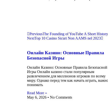
Previous
The Founding of YouTube A Short History
Next
Top 10 Casino Sicuri Non AAMS nel 2023
Онлайн Казино: Основные Правила
Безопасной Игры
Онлайн Казино: Основные Правила Безопасной
Игры Онлайн казино стали популярным
развлечением для миллионов игроков по всему
миру. Однако перед тем как начать играть, важн
понимать
Read More »
May 6, 2026
No Comments