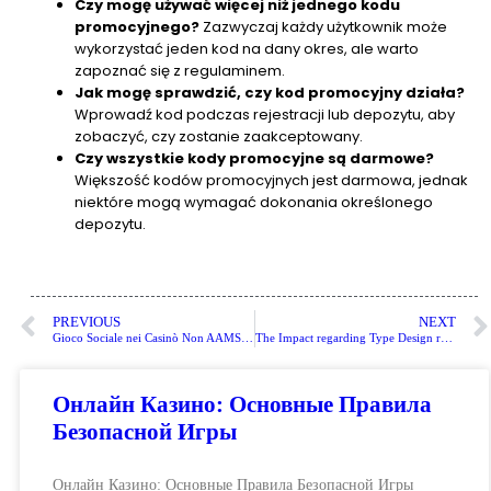
Czy mogę używać więcej niż jednego kodu
promocyjnego?
Zazwyczaj każdy użytkownik może
wykorzystać jeden kod na dany okres, ale warto
zapoznać się z regulaminem.
Jak mogę sprawdzić, czy kod promocyjny działa?
Wprowadź kod podczas rejestracji lub depozytu, aby
zobaczyć, czy zostanie zaakceptowany.
Czy wszystkie kody promocyjne są darmowe?
Większość kodów promocyjnych jest darmowa, jednak
niektóre mogą wymagać dokonania określonego
depozytu.
PREVIOUS
NEXT
Gioco Sociale nei Casinò Non AAMS: Un Nuovo Orizzonte
The Impact regarding Type Design regarding Perception plus Credibility
Онлайн Казино: Основные Правила
Безопасной Игры
Онлайн Казино: Основные Правила Безопасной Игры