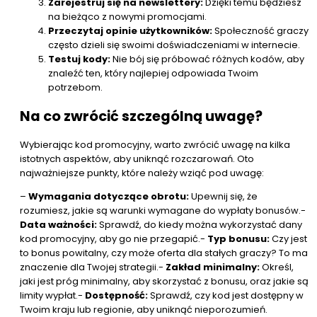
Zarejestruj się na newslettery:
Dzięki temu będziesz
na bieżąco z nowymi promocjami.
Przeczytaj opinie użytkowników:
Społeczność graczy
często dzieli się swoimi doświadczeniami w internecie.
Testuj kody:
Nie bój się próbować różnych kodów, aby
znaleźć ten, który najlepiej odpowiada Twoim
potrzebom.
Na co zwrócić szczególną uwagę?
Wybierając kod promocyjny, warto zwrócić uwagę na kilka
istotnych aspektów, aby uniknąć rozczarowań. Oto
najważniejsze punkty, które należy wziąć pod uwagę:
–
Wymagania dotyczące obrotu:
Upewnij się, że
rozumiesz, jakie są warunki wymagane do wypłaty bonusów.-
Data ważności:
Sprawdź, do kiedy można wykorzystać dany
kod promocyjny, aby go nie przegapić.-
Typ bonusu:
Czy jest
to bonus powitalny, czy może oferta dla stałych graczy? To ma
znaczenie dla Twojej strategii.-
Zakład minimalny:
Określ,
jaki jest próg minimalny, aby skorzystać z bonusu, oraz jakie są
limity wypłat.-
Dostępność:
Sprawdź, czy kod jest dostępny w
Twoim kraju lub regionie, aby uniknąć nieporozumień.