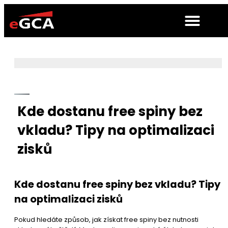
Kde dostanu free spiny bez
vkladu? Tipy na optimalizaci
zisků
Kde dostanu free spiny bez vkladu? Tipy
na optimalizaci zisků
Pokud hledáte způsob, jak získat free spiny bez nutnosti