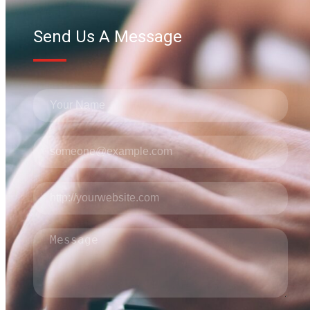
Send Us A Message