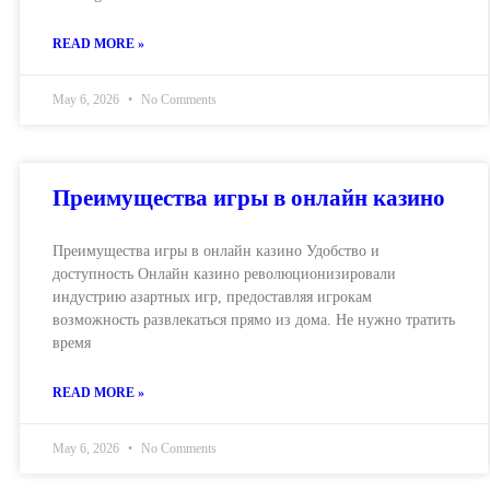
READ MORE »
May 6, 2026
No Comments
Преимущества игры в онлайн казино
Преимущества игры в онлайн казино Удобство и
доступность Онлайн казино революционизировали
индустрию азартных игр, предоставляя игрокам
возможность развлекаться прямо из дома. Не нужно тратить
время
READ MORE »
May 6, 2026
No Comments