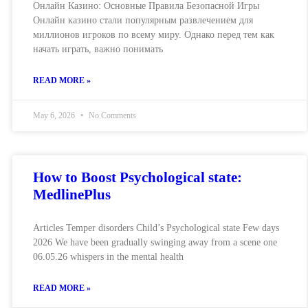
Онлайн Казино: Основные Правила Безопасной Игры
Онлайн казино стали популярным развлечением для
миллионов игроков по всему миру. Однако перед тем как
начать играть, важно понимать
READ MORE »
May 6, 2026
No Comments
How to Boost Psychological state:
MedlinePlus
Articles Temper disorders Child’s Psychological state Few days
2026 We have been gradually swinging away from a scene one
06.05.26 whispers in the mental health
READ MORE »