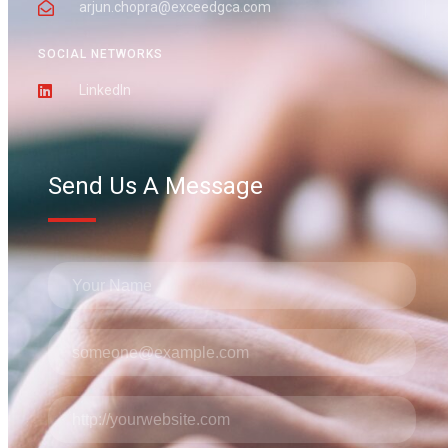
arjun.chopra@exceedgca.com
SOCIAL NETWORKS
LinkedIn
Send Us A Message