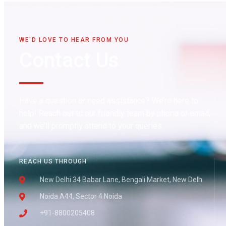
WE'D LOVE TO HEAR FROM YOU
Contact Us
Have a question or need assistance? We’re here to
help! Reach out to our friendly team by phone or email,
and we’ll promptly attend to your queries.
REACH US THROUGH
New Delhi 34 Babar Lane, Bengali Market, New Delh
Noida A44, Sector 4 Noida
+91-8800205408