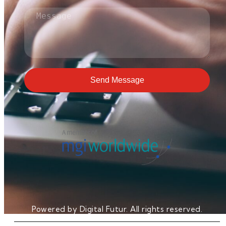
Send Message
Powered by Digital Futur. All rights reserved.