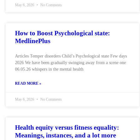
May 6, 2026
No Comments
How to Boost Psychological state:
MedlinePlus
Articles Temper disorders Child’s Psychological state Few days
2026 We have been gradually swinging away from a scene one
06.05.26 whispers in the mental health
READ MORE »
May 6, 2026
No Comments
Health equity versus fitness equality:
Meanings, instances, and a lot more