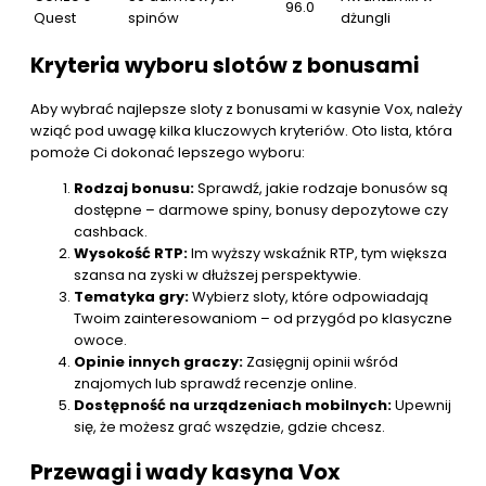
96.0
Quest
spinów
dżungli
Kryteria wyboru slotów z bonusami
Aby wybrać najlepsze sloty z bonusami w kasynie Vox, należy
wziąć pod uwagę kilka kluczowych kryteriów. Oto lista, która
pomoże Ci dokonać lepszego wyboru:
Rodzaj bonusu:
Sprawdź, jakie rodzaje bonusów są
dostępne – darmowe spiny, bonusy depozytowe czy
cashback.
Wysokość RTP:
Im wyższy wskaźnik RTP, tym większa
szansa na zyski w dłuższej perspektywie.
Tematyka gry:
Wybierz sloty, które odpowiadają
Twoim zainteresowaniom – od przygód po klasyczne
owoce.
Opinie innych graczy:
Zasięgnij opinii wśród
znajomych lub sprawdź recenzje online.
Dostępność na urządzeniach mobilnych:
Upewnij
się, że możesz grać wszędzie, gdzie chcesz.
Przewagi i wady kasyna Vox