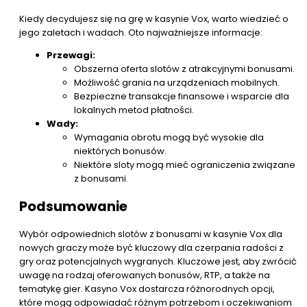
Kiedy decydujesz się na grę w kasynie Vox, warto wiedzieć o
jego zaletach i wadach. Oto najważniejsze informacje:
Przewagi:
Obszerna oferta slotów z atrakcyjnymi bonusami.
Możliwość grania na urządzeniach mobilnych.
Bezpieczne transakcje finansowe i wsparcie dla
lokalnych metod płatności.
Wady:
Wymagania obrotu mogą być wysokie dla
niektórych bonusów.
Niektóre sloty mogą mieć ograniczenia związane
z bonusami.
Podsumowanie
Wybór odpowiednich slotów z bonusami w kasynie Vox dla
nowych graczy może być kluczowy dla czerpania radości z
gry oraz potencjalnych wygranych. Kluczowe jest, aby zwrócić
uwagę na rodzaj oferowanych bonusów, RTP, a także na
tematykę gier. Kasyno Vox dostarcza różnorodnych opcji,
które mogą odpowiadać różnym potrzebom i oczekiwaniom