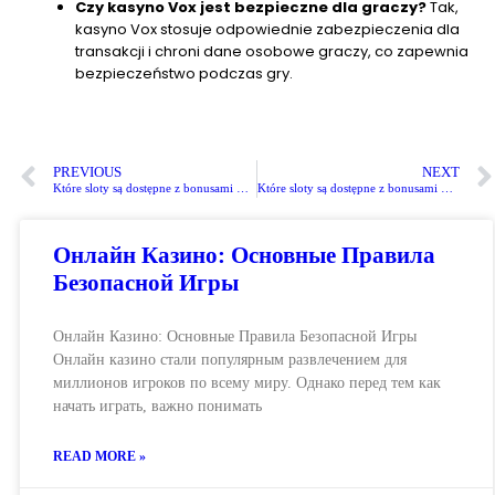
Czy kasyno Vox jest bezpieczne dla graczy?
Tak,
kasyno Vox stosuje odpowiednie zabezpieczenia dla
transakcji i chroni dane osobowe graczy, co zapewnia
bezpieczeństwo podczas gry.
PREVIOUS
NEXT
Które sloty są dostępne z bonusami w kasynie Vox dla nowych graczy?
Które sloty są dostępne z bonusami w kasynie Vox dla nowych graczy?
Онлайн Казино: Основные Правила
Безопасной Игры
Онлайн Казино: Основные Правила Безопасной Игры
Онлайн казино стали популярным развлечением для
миллионов игроков по всему миру. Однако перед тем как
начать играть, важно понимать
READ MORE »