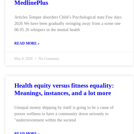
MedlinePlus
Articles Temper disorders Child’s Psychological state Few days
2026 We have been gradually swinging away from a scene one
06.05.26 whispers in the mental health
READ MORE »
May 6, 2026
No Comments
Health equity versus fitness equality:
Meanings, instances, and a lot more
Unequal money shipping by itself is going to be a cause of
poorer wellness to have a community down seriously to
“underinvestment within the societal
READ MORE »