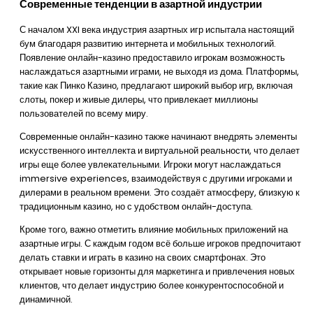
Современные тенденции в азартной индустрии
С началом XXI века индустрия азартных игр испытала настоящий
бум благодаря развитию интернета и мобильных технологий.
Появление онлайн-казино предоставило игрокам возможность
наслаждаться азартными играми, не выходя из дома. Платформы,
такие как Пинко Казино, предлагают широкий выбор игр, включая
слоты, покер и живые дилеры, что привлекает миллионы
пользователей по всему миру.
Современные онлайн-казино также начинают внедрять элементы
искусственного интеллекта и виртуальной реальности, что делает
игры еще более увлекательными. Игроки могут наслаждаться
immersive experiences, взаимодействуя с другими игроками и
дилерами в реальном времени. Это создаёт атмосферу, близкую к
традиционным казино, но с удобством онлайн-доступа.
Кроме того, важно отметить влияние мобильных приложений на
азартные игры. С каждым годом всё больше игроков предпочитают
делать ставки и играть в казино на своих смартфонах. Это
открывает новые горизонты для маркетинга и привлечения новых
клиентов, что делает индустрию более конкурентоспособной и
динамичной.