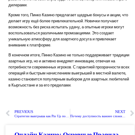
дилерами.
Кроме того, Пинко Казино предлагает щедрые бонусы и акции, что
делает игру ещё более привлекательной. Новички получают
возможность без риска испытать удачу, а опытные игроки могут
воспользоваться различными промоакциями. Это создает
уникальную атмосферу для азартного досуга и привлекает
внимание к платформе.
В конечном итоге, Пинко Казино не только поддерживает традиции
азартных игр, но и активно внедряет инновации, отвечая на
потребности современных игроков. С гарантией прозрачности всех
операций и быстрым начислением выигрышей в местной валюте,
казино становится популярным выбором для азартных любителей
в Кыргызстане и за его пределами.
PREVIOUS
NEXT
Стратегии выигрыша как Pin Up помогает в азартных играх
Почему доступность важнее сложности
Онлайн Казино: Основные Правила