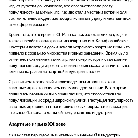
игр, от рулетки до блэкджека, что способствовало росту
популярности азартных игр. Казино стали местами встречи для
состоятельных людей, желающих испытать удачу и насладиться
атмосферой роскоши.
Кроме того, в это время в США началась золотая лихорадка, что
также способствовало развитию азартных игр. Калифорнийские
шахтеры и искатели удачи начали устраивать азартные игры, что
привело к созданию множества игорных заведений. Время было
отмечено появлением таких игр, как покер, который стал крайне
популярным среди игроков. Эти изменения оказали значительное
влияние на развитие азартной индустрии в целом.
С развитием технологий и производством игральных карт,
азартные игры становились все более доступными. В это время
появились первые книги о правилах игр, что способствовало
популяризации их среди широкой публики. Растущая популярность
азартных игр привела к появлению новых форматов и вариаций,
что способствовало дальнейшему развитию индустрии.
Азартные игры в XX веке
XX век стал периодом значительных изменений в индустрии