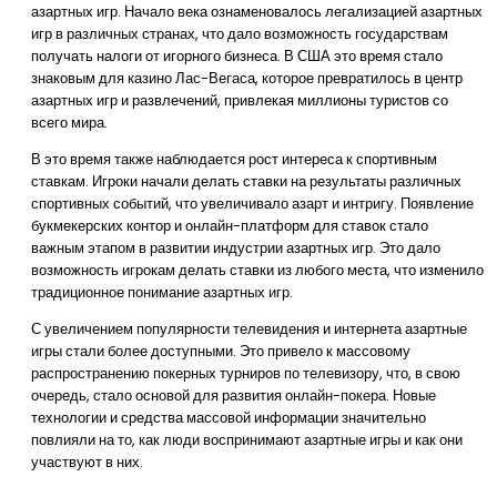
азартных игр. Начало века ознаменовалось легализацией азартных
игр в различных странах, что дало возможность государствам
получать налоги от игорного бизнеса. В США это время стало
знаковым для казино Лас-Вегаса, которое превратилось в центр
азартных игр и развлечений, привлекая миллионы туристов со
всего мира.
В это время также наблюдается рост интереса к спортивным
ставкам. Игроки начали делать ставки на результаты различных
спортивных событий, что увеличивало азарт и интригу. Появление
букмекерских контор и онлайн-платформ для ставок стало
важным этапом в развитии индустрии азартных игр. Это дало
возможность игрокам делать ставки из любого места, что изменило
традиционное понимание азартных игр.
С увеличением популярности телевидения и интернета азартные
игры стали более доступными. Это привело к массовому
распространению покерных турниров по телевизору, что, в свою
очередь, стало основой для развития онлайн-покера. Новые
технологии и средства массовой информации значительно
повлияли на то, как люди воспринимают азартные игры и как они
участвуют в них.