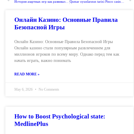
История азартных игр как развивалась индустрия с древних времён до современности pinco casino
Qumar oyunlarının tarixi Pinco casino ilə birlikdə keçmişə səyahət
Онлайн Казино: Основные Правила
Безопасной Игры
Онлайн Казино: Основные Правила Безопасной Игры
Онлайн казино стали популярным развлечением для
миллионов игроков по всему миру. Однако перед тем как
начать играть, важно понимать
READ MORE »
May 6, 2026
No Comments
How to Boost Psychological state:
MedlinePlus