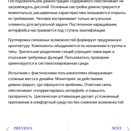
Последовательное демонстрацию содержимого обеспечивает не
загромождать дисплей. Основные настройки демонстрируются
моментально, расширенные характеристики оказываются открыты
по требованию. Человек воспринимает только актуальные
элементы для актуальной задачи. Постепенное наращивание
интерфейса настраивается под ступень квалификации.
Группировка связанных возможностей формирует продуманную
архитектуру. Компоненты объединяются по назначению в группы и
типы. Зрительное разделение секций упрощает навигацию и
отыскание требуемых функций. Пользователь проворнее
ориентируется в систематизированном среде.
Испытание с фактическими пользователями обнаруживает
сложные места в дизайне. Мониторинг за действиями
демонстрирует, где образуются проблемы. Ответная связь
обеспечивает откорректировать интерфейс и повысить
прозрачность. Циклическая оптимизация делает усложненный
приложение в комфортный средство без снижения возможностей.
PREVIOUS
NEXT