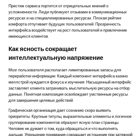
Престиж сервиса портится от отрицательных мнений о
усложненности. Люди публикуют отзывами в коммуникационных
ресурсах и на специализированных ресурсах. Плохая рейтинг
комфорта отпугивает будущих пользователей. Прозрачность
интерфейса воздействует на рост пользователей и привлечение
имеющихся клиентов.
Как ясность сокращает
интеллектуальную напряжение
Мозг пользователя располагает лимитированные запасы для
переработки информации. Каждый компонент интерфейса казино
меллстрой нуждается фокуса и изучения. Насыщенный интерфейс
заставляет клиента затрачивать мыслительную ресурсы на отбор
данных. Понятная композиция освобождает умственные ресурсы
для завершения целевых действий.
Графическая организация дает сознанию скоро выявить
приоритеты. Крупные титулы, выразительные элементы и логичное
группирование компонентов образуют ясную план страницы.
Человек не думает о том, куда обращаться и что выполнять
дальше. Упрощение понимания сокращает истощение при затяжной