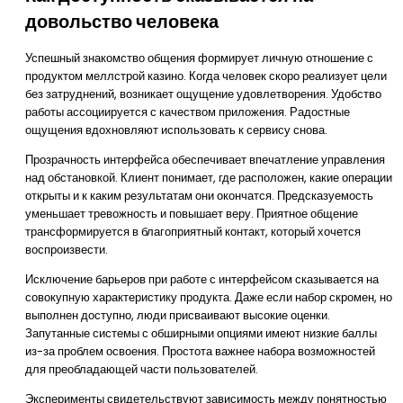
довольство человека
Успешный знакомство общения формирует личную отношение с
продуктом меллстрой казино. Когда человек скоро реализует цели
без затруднений, возникает ощущение удовлетворения. Удобство
работы ассоциируется с качеством приложения. Радостные
ощущения вдохновляют использовать к сервису снова.
Прозрачность интерфейса обеспечивает впечатление управления
над обстановкой. Клиент понимает, где расположен, какие операции
открыты и к каким результатам они окончатся. Предсказуемость
уменьшает тревожность и повышает веру. Приятное общение
трансформируется в благоприятный контакт, который хочется
воспроизвести.
Исключение барьеров при работе с интерфейсом сказывается на
совокупную характеристику продукта. Даже если набор скромен, но
выполнен доступно, люди присваивают высокие оценки.
Запутанные системы с обширными опциями имеют низкие баллы
из-за проблем освоения. Простота важнее набора возможностей
для преобладающей части пользователей.
Эксперименты свидетельствуют зависимость между понятностью