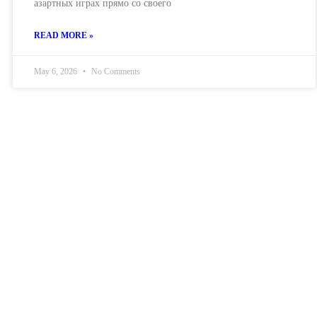
азартных играх прямо со своего
READ MORE »
May 6, 2026
No Comments