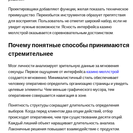
Проектировщики добавляют функции, желая показать техническое
преимущество. Переизбыток инструментов образует препятствия
для восприятия. Пользователь не отметит широкий набор, если не
увидит нужные возможности. Ясность интерфейса казино
меллстрой оказывается соревновательным достоинством.
Почему понятные способы принимаются
стремительнее
Мозг личности анализирует зрительную данные за мгновения
секунды. Первое ощущение от интерфейса
казино меллстрой
создается мгновенно. Минималистичный стиль обеспечивает
человеку оперативно определить организацию страницы и увидеть
целевые элементы. Чем меньше графического мусора, тем
оперативнее совершается навигация в зоне.
Понятность структуры сокращает длительность определения
выборов. Когда перед клиентом два опции действий, отбор
происходит оперативнее, чем при существовании десяти опций.
Каждый лишний объект наращивает длительность анализа.
Лаконичные решения повышают взаимодействие с продуктом.