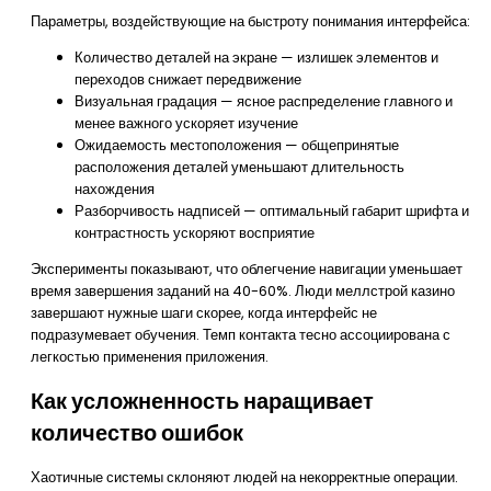
Параметры, воздействующие на быстроту понимания интерфейса:
Количество деталей на экране — излишек элементов и
переходов снижает передвижение
Визуальная градация — ясное распределение главного и
менее важного ускоряет изучение
Ожидаемость местоположения — общепринятые
расположения деталей уменьшают длительность
нахождения
Разборчивость надписей — оптимальный габарит шрифта и
контрастность ускоряют восприятие
Эксперименты показывают, что облегчение навигации уменьшает
время завершения заданий на 40-60%. Люди меллстрой казино
завершают нужные шаги скорее, когда интерфейс не
подразумевает обучения. Темп контакта тесно ассоциирована с
легкостью применения приложения.
Как усложненность наращивает
количество ошибок
Хаотичные системы склоняют людей на некорректные операции.