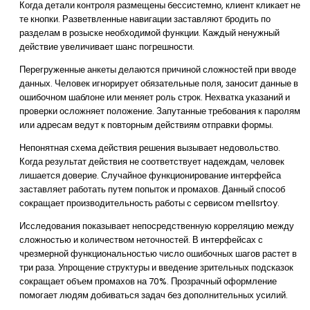
Когда детали контроля размещены бессистемно, клиент кликает не
те кнопки. Разветвленные навигации заставляют бродить по
разделам в розыске необходимой функции. Каждый ненужный
действие увеличивает шанс погрешности.
Перегруженные анкеты делаются причиной сложностей при вводе
данных. Человек игнорирует обязательные поля, заносит данные в
ошибочном шаблоне или меняет роль строк. Нехватка указаний и
проверки осложняет положение. Запутанные требования к паролям
или адресам ведут к повторным действиям отправки формы.
Непонятная схема действия решения вызывает недовольство.
Когда результат действия не соответствует надеждам, человек
лишается доверие. Случайное функционирование интерфейса
заставляет работать путем попыток и промахов. Данный способ
сокращает производительность работы с сервисом mellsrtoy.
Исследования показывает непосредственную корреляцию между
сложностью и количеством неточностей. В интерфейсах с
чрезмерной функциональностью число ошибочных шагов растет в
три раза. Упрощение структуры и введение зрительных подсказок
сокращает объем промахов на 70%. Прозрачный оформление
помогает людям добиваться задач без дополнительных усилий.