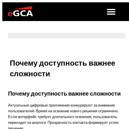
INFORMATION HUB
Почему доступность важнее
сложности
Почему доступность важнее сложности
Актуальные цифровые приложения конкурируют за внимание
пользователей. Время на освоение нового решения ограничено.
Если интерфейс требует длительного освоения, пользователь
переходит на аналоги. Прозрачность контакта формирует успех
решения.