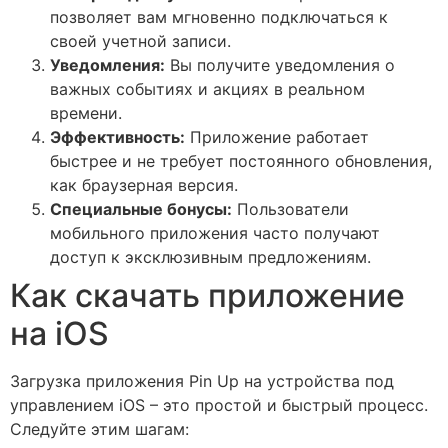
позволяет вам мгновенно подключаться к
своей учетной записи.
Уведомления:
Вы получите уведомления о
важных событиях и акциях в реальном
времени.
Эффективность:
Приложение работает
быстрее и не требует постоянного обновления,
как браузерная версия.
Специальные бонусы:
Пользователи
мобильного приложения часто получают
доступ к эксклюзивным предложениям.
Как скачать приложение
на iOS
Загрузка приложения Pin Up на устройства под
управлением iOS – это простой и быстрый процесс.
Следуйте этим шагам: