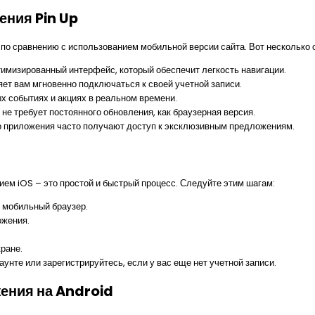
ния Pin Up
о сравнению с использованием мобильной версии сайта. Вот несколько о
имизированный интерфейс, который обеспечит легкость навигации.
т вам мгновенно подключаться к своей учетной записи.
 событиях и акциях в реальном времени.
не требует постоянного обновления, как браузерная версия.
 приложения часто получают доступ к эксклюзивным предложениям.
ием iOS – это простой и быстрый процесс. Следуйте этим шагам:
 мобильный браузер.
ожения.
ране.
унте или зарегистрируйтесь, если у вас еще нет учетной записи.
ения на Android