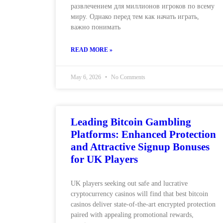
развлечением для миллионов игроков по всему
миру. Однако перед тем как начать играть,
важно понимать
READ MORE »
May 6, 2026
No Comments
Leading Bitcoin Gambling
Platforms: Enhanced Protection
and Attractive Signup Bonuses
for UK Players
UK players seeking out safe and lucrative
cryptocurrency casinos will find that best bitcoin
casinos deliver state-of-the-art encrypted protection
paired with appealing promotional rewards,